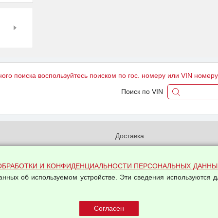
ного поиска воспользуйтесь поиском по гос. номеру или VIN номер
Поиск по VIN
и
Доставка
бработки и конфиденциальности
Вакансии
ых данных
Оплата и возвраты
ОБРАБОТКИ И КОНФИДЕНЦИАЛЬНОСТИ ПЕРСОНАЛЬНЫХ ДАННЫ
на обработку персональных
данных об используемом устройстве. Эти сведения используются д
Арендодателям
Написать письмо Руководству
овой купли-продажи
оферта