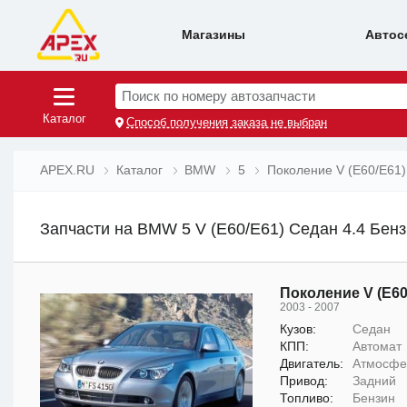
Магазины
Автос
Поиск по номеру автозапчасти
Каталог
Способ получения заказа не выбран
APEX.RU
Каталог
BMW
5
Поколение V (E60/E61)
Запчасти на BMW 5 V (E60/E61) Седан 4.4 Бензи
Поколение V (E60
2003 - 2007
Кузов:
Седан
КПП:
Автомат
Двигатель:
Атмосфер
Привод:
Задний
Топливо:
Бензин