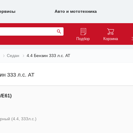
ервисы
Авто и мототехника
Подбор
Корзина
Седан
4.4 Бензин 333 л.с. AT
н 333 л.с. AT
/E61)
ный (4.4, 333л.с.)