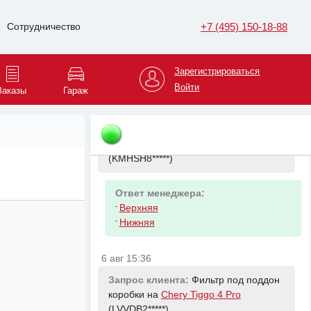
+7 (495) 150-18-88
Сотрудничество
Ответ менеджера:
-
HYUNDAI/KIA 473003B300
РАЗДАТОЧНАЯ КОРОБКА CM
Зарегистрироваться
SANTAFE
Войти
Заказы
Гараж
6 авг 15:15
Запрос клиента:
Направляющие
заднего суппорта на
Hyundai Santa Fe
(KMHSH8*****)
Ответ менеджера:
-
Верхняя
-
Нижняя
6 авг 15:36
Запрос клиента:
Фильтр под поддон
коробки на
Chery Tiggo 4 Pro
(LVVDB2*****)