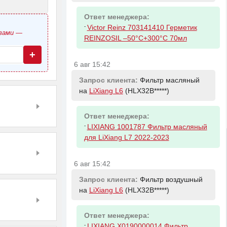
Ответ менеджера:
-
Victor Reinz 703141410 Герметик
овами —
REINZOSIL –50°C+300°C 70мл
+
6 авг 15:42
Запрос клиента:
Фильтр масляный
на
LiXiang L6
(HLX32B*****)
Ответ менеджера:
-
LIXIANG 1001787 Фильтр масляный
для LiXiang L7 2022-2023
6 авг 15:42
Запрос клиента:
Фильтр воздушный
на
LiXiang L6
(HLX32B*****)
Ответ менеджера:
-
LIXIANG X0190000014 Фильтр