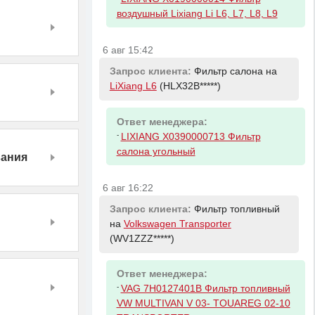
воздушный Lixiang Li L6, L7, L8, L9
6 авг 15:42
Запрос клиента:
Фильтр салона на
LiXiang L6
(HLX32B*****)
Ответ менеджера:
-
LIXIANG X0390000713 Фильтр
салона угольный
вания
6 авг 16:22
Запрос клиента:
Фильтр топливный
на
Volkswagen Transporter
(WV1ZZZ*****)
Ответ менеджера:
-
VAG 7H0127401B Фильтр топливный
VW MULTIVAN V 03- TOUAREG 02-10