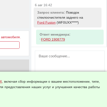
6 авг 16:42
Запрос клиента:
Поводок
стеклоочистителя заднего на
Ford Fusion
(WF0UXX*****)
Ответ менеджера:
у автомобиля.
-
FORD 1908779
ВНИМАНИЕ!
Возможность отправлять сообщения
для незарегистрированных
пользователей временно отключена!
Зарегистрируйтесь или войдите в свой
аккаунт.
Х
, включая сбор информации о вашем местоположении, типе,
ля предоставления наших услуг и улучшения качества работы
Прикрепить