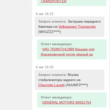
TRANSPORTER
6 авг 16:22
Запрос клиента:
Заглушка переднего
бампера на
Volkswagen Transporter
(WV1ZZZ*****)
Ответ менеджера:
-
VAG 7E08072419B9 Крышка для
буксировочной петли чёрный sa
6 авг 16:35
Запрос клиента:
Втулка
стабилизатора заднего на
Chevrolet Lacetti
(XUUNF3*****)
Ответ менеджера:
-
GENERAL MOTORS 96561754