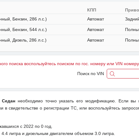
я
КПП
Прив
нный, Бензин, 286 л.с.)
Автомат
Задни
нный, Бензин, 544 л.с.)
Автомат
Полны
нный, Дизель, 286 л.с.)
Автомат
Полны
ного поиска воспользуйтесь поиском по гос. номеру или VIN номер
Поиск по VIN
) Седан
необходимо точно указать его модификацию. Если вы 
и в свидетельстве о регистрации ТС, или воспользуйтесь запросом
авшихся с 2022 по 0 год.
4.4 литра и дизельным двигателем объемом 3.0 литра.