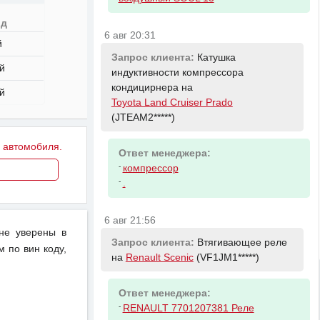
од
6 авг 20:31
й
Запрос клиента:
Катушка
й
индуктивности компрессора
кондицирнера на
й
Toyota Land Cruiser Prado
(JTEAM2*****)
у автомобиля.
Ответ менеджера:
-
компрессор
-
.
6 авг 21:56
не уверены в
Запрос клиента:
Втягивающее реле
 по вин коду,
на
Renault Scenic
(VF1JM1*****)
Ответ менеджера:
-
RENAULT 7701207381 Реле