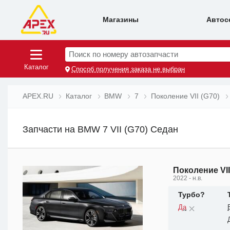
Магазины
Автос
Поиск по номеру автозапчасти
Каталог
Способ получения заказа не выбран
APEX.RU
Каталог
BMW
7
Поколение VII (G70)
Запчасти на BMW 7 VII (G70) Седан
Поколение VII
2022 - н.в.
Турбо?
Да