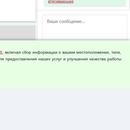
втягивающее
ВНИМАНИЕ!
Возможность отправлять сообщения
для незарегистрированных
пользователей временно отключена!
Зарегистрируйтесь или войдите в свой
аккаунт.
Х
, включая сбор информации о вашем местоположении, типе,
ля предоставления наших услуг и улучшения качества работы
Прикрепить