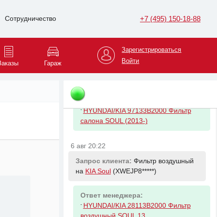
Ответ менеджера:
-
HYUNDAI/KIA 2630035505 Фильтр
+7 (495) 150-18-88
Сотрудничество
масляный Kia & Hyundai
Зарегистрироваться
6 авг 20:22
Войти
Заказы
Гараж
Запрос клиента:
Фильтр салона на
KIA Soul
(XWEJP8*****)
Ответ менеджера:
-
HYUNDAI/KIA 97133B2000 Фильтр
салона SOUL (2013-)
6 авг 20:22
Запрос клиента:
Фильтр воздушный
на
KIA Soul
(XWEJP8*****)
Ответ менеджера:
-
HYUNDAI/KIA 28113B2000 Фильтр
воздушный SOUL 13