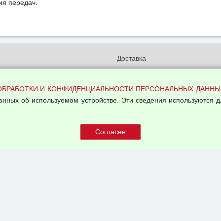
ия передач.
и
Доставка
бработки и конфиденциальности
Вакансии
ых данных
Оплата и возвраты
ОБРАБОТКИ И КОНФИДЕНЦИАЛЬНОСТИ ПЕРСОНАЛЬНЫХ ДАННЫ
на обработку персональных
данных об используемом устройстве. Эти сведения используются д
Арендодателям
Написать письмо Руководству
овой купли-продажи
оферта