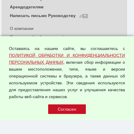
Арендодателям
Написать письмо Руководству
О компании
Политика обработки и конфиденциальности
персональных данных
Оставаясь на нашем сайте, вы соглашаетесь с
Согласием на обработку персональных данных
ПОЛИТИКОЙ ОБРАБОТКИ И КОНФИДЕНЦИАЛЬНОСТИ
Оферта оптовой купли-продажи
ПЕРСОНАЛЬНЫХ ДАННЫХ
, включая сбор информации о
Публичная оферта
вашем местоположении, типе, языке и версии
операционной системы и браузера, а также данных об
используемом устройстве. Эти сведения используются
для предоставления наших услуг и улучшения качества
© 2026 ООО "Феникс"
работы веб-сайта и сервисов.
Все права защищены.