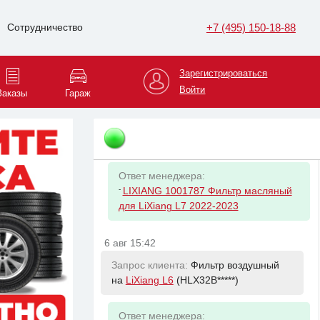
(LVVDB2*****)
+7 (495) 150-18-88
Сотрудничество
Ответ менеджера:
-
Victor Reinz 703141410 Герметик
REINZOSIL –50°C+300°C 70мл
Зарегистрироваться
Войти
Заказы
Гараж
6 авг 15:42
Запрос клиента:
Фильтр масляный на
LiXiang L6
(HLX32B*****)
Ответ менеджера:
-
LIXIANG 1001787 Фильтр масляный
для LiXiang L7 2022-2023
6 авг 15:42
Запрос клиента:
Фильтр воздушный
на
LiXiang L6
(HLX32B*****)
Ответ менеджера: