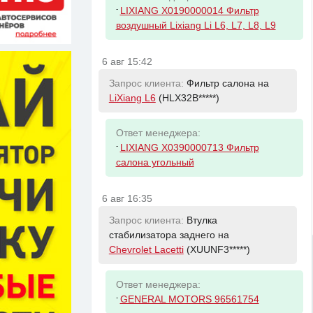
-
LIXIANG X0190000014 Фильтр
воздушный Lixiang Li L6, L7, L8, L9
6 авг 15:42
Запрос клиента:
Фильтр салона на
LiXiang L6
(HLX32B*****)
Ответ менеджера:
-
LIXIANG X0390000713 Фильтр
салона угольный
6 авг 16:35
Запрос клиента:
Втулка
стабилизатора заднего на
Chevrolet Lacetti
(XUUNF3*****)
Ответ менеджера:
-
GENERAL MOTORS 96561754