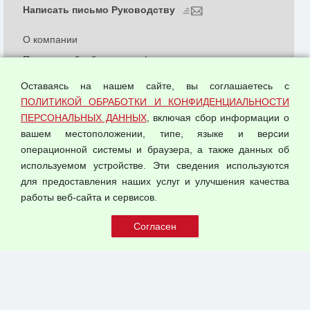
Написать письмо Руководству
О компании
Политика обработки и конфиденциальности
персональных данных
Оставаясь на нашем сайте, вы соглашаетесь с
Согласием на обработку персональных данных
ПОЛИТИКОЙ ОБРАБОТКИ И КОНФИДЕНЦИАЛЬНОСТИ
Оферта оптовой купли-продажи
ПЕРСОНАЛЬНЫХ ДАННЫХ
, включая сбор информации о
Публичная оферта
вашем местоположении, типе, языке и версии
операционной системы и браузера, а также данных об
используемом устройстве. Эти сведения используются
для предоставления наших услуг и улучшения качества
© 2026 ООО "Феникс"
работы веб-сайта и сервисов.
Все права защищены.