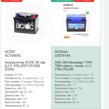
AC/DC
ACDelco
6CT600VL
19379744
Аккумулятор AC/DC 60 обр
АКБ GM Advantage 77AH
(L2.0, KN) (242*175*190)
750A обратн. поляр. (-/+)
(510А)
278х175х190
Серия
: AC/DC
Полярность
: 0 (обратная [- +])
Полярность
: 0 (обратная [- +])
Тип клемм
: Стандарт (Европа)
Тип клемм
: Стандарт (Европа)
Типоразмер
: L3 (278х175х190)
Типоразмер
: L2 (242х175х190)
Емкость, А/ч
: 77
Емкость, А/ч
: 60
Пусковой ток, А
: 750
Пусковой ток, А
: 510
Длина, мм
: 278
Длина, мм
: 242
Ширина, мм
: 175
Ширина, мм
: 175
Высота, мм
: 190
Высота, мм
: 190
Напряжение, В
: 12
Напряжение, В
: 12