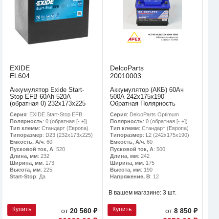
EXIDE
DelcoParts
EL604
20010003
Аккумулятор Exide Start-
Аккумулятор (АКБ) 60Ач
Stop EFB 60Ah 520A
500А 242х175х190
(обратная 0) 232x173x225
Обратная Полярность
Серия
: EXIDE Start-Stop EFB
Серия
: DelcoParts Optimum
Полярность
: 0 (обратная [- +])
Полярность
: 0 (обратная [- +])
Тип клемм
: Стандарт (Европа)
Тип клемм
: Стандарт (Европа)
Типоразмер
: D23 (232х173х225)
Типоразмер
: L2 (242х175х190)
Емкость, А/ч
: 60
Емкость, А/ч
: 60
Пусковой ток, А
: 520
Пусковой ток, А
: 500
Длина, мм
: 232
Длина, мм
: 242
Ширина, мм
: 173
Ширина, мм
: 175
Высота, мм
: 225
Высота, мм
: 190
Start-Stop
: Да
Напряжение, В
: 12
В вашем магазине:
3 шт.
Купить
Купить
от
20 560 ₽
от
8 850 ₽