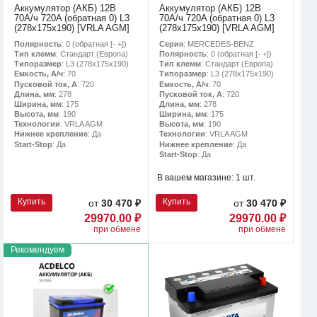
Аккумулятор (АКБ) 12В
Аккумулятор (АКБ) 12В
70А/ч 720A (обратная 0) L3
70А/ч 720A (обратная 0) L3
(278х175х190) [VRLA AGM]
(278х175х190) [VRLA AGM]
Полярность
: 0 (обратная [- +])
Серия
: MERCEDES-BENZ
Тип клемм
: Стандарт (Европа)
Полярность
: 0 (обратная [- +])
Типоразмер
: L3 (278х175х190)
Тип клемм
: Стандарт (Европа)
Емкость, А/ч
: 70
Типоразмер
: L3 (278х175х190)
Пусковой ток, А
: 720
Емкость, А/ч
: 70
Длина, мм
: 278
Пусковой ток, А
: 720
Ширина, мм
: 175
Длина, мм
: 278
Высота, мм
: 190
Ширина, мм
: 175
Технологии
: VRLA AGM
Высота, мм
: 190
Нижнее крепление
: Да
Технологии
: VRLA AGM
Start-Stop
: Да
Нижнее крепление
: Да
Start-Stop
: Да
В вашем магазине:
1 шт.
Купить
Купить
от
30 470 ₽
от
30 470 ₽
29970.00 ₽
29970.00 ₽
при обмене
при обмене
Рекомендуем