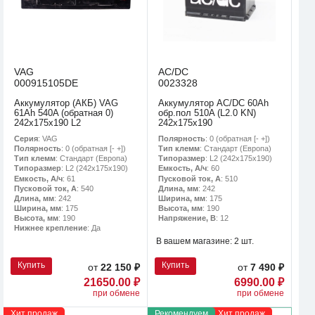
VAG
AC/DC
000915105DE
0023328
Аккумулятор (АКБ) VAG
Аккумулятор AC/DC 60Ah
61Ah 540A (обратная 0)
обр.пол 510A (L2.0 KN)
242x175x190 L2
242х175х190
Серия
: VAG
Полярность
: 0 (обратная [- +])
Полярность
: 0 (обратная [- +])
Тип клемм
: Стандарт (Европа)
Тип клемм
: Стандарт (Европа)
Типоразмер
: L2 (242х175х190)
Типоразмер
: L2 (242х175х190)
Емкость, А/ч
: 60
Емкость, А/ч
: 61
Пусковой ток, А
: 510
Пусковой ток, А
: 540
Длина, мм
: 242
Длина, мм
: 242
Ширина, мм
: 175
Ширина, мм
: 175
Высота, мм
: 190
Высота, мм
: 190
Напряжение, В
: 12
Нижнее крепление
: Да
В вашем магазине:
2 шт.
Купить
Купить
от
22 150 ₽
от
7 490 ₽
21650.00 ₽
6990.00 ₽
при обмене
при обмене
Хит продаж
Рекомендуем
Хит продаж