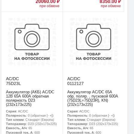
20060.00 ₽
8350.00 ₽
при обмене
при обмене
AC/DC
AC/DC
75D23L
0112127
Аккумулятор (АКБ) AC/DC
Аккумулятор AC/DC 65А
12В 65А 600А обратная
обр, поляр. , пусковой 600А
полярность D23
(75D23L=75D23R), KN)
(232х173х225)
(232х173х225)
Серия
: AC/DC
Серия
: AC/DC
Полярность
: 0 (обратная [- +])
Полярность
: 0 (обратная [- +])
Тип клемм
: Стандарт (Европа)
Тип клемм
: Стандарт (Европа)
Типоразмер
: D23 (232х173х225)
Типоразмер
: D23 (232х173х225)
Емкость, А/ч
: 65
Емкость, А/ч
: 65
Пусковой ток, А
: 600
Пусковой ток, А
: 600