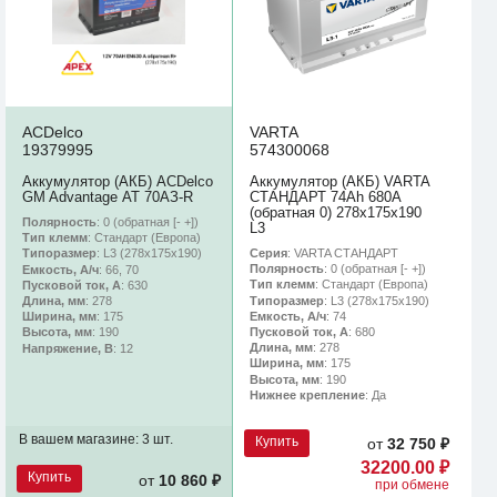
ACDelco
VARTA
19379995
574300068
Аккумулятор (АКБ) ACDelco
Аккумулятор (АКБ) VARTA
GM Advantage АТ 70АЗ-R
СТАНДАРТ 74Ah 680A
(обратная 0) 278x175x190
Полярность
: 0 (обратная [- +])
L3
Тип клемм
: Стандарт (Европа)
Серия
: VARTA СТАНДАРТ
Типоразмер
: L3 (278х175х190)
Полярность
: 0 (обратная [- +])
Емкость, А/ч
: 66, 70
Тип клемм
: Стандарт (Европа)
Пусковой ток, А
: 630
Типоразмер
: L3 (278х175х190)
Длина, мм
: 278
Емкость, А/ч
: 74
Ширина, мм
: 175
Пусковой ток, А
: 680
Высота, мм
: 190
Длина, мм
: 278
Напряжение, В
: 12
Ширина, мм
: 175
Высота, мм
: 190
Нижнее крепление
: Да
В вашем магазине:
3 шт.
Купить
от
32 750 ₽
32200.00 ₽
Купить
от
10 860 ₽
при обмене