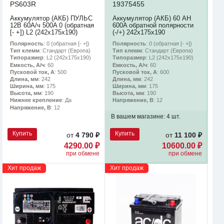
PS603R
19375455
Аккумулятор (АКБ) ПУЛЬС
Аккумулятор (АКБ) 60 AH
12В 60А/ч 500A 0 (обратная
600A обратной полярности
[- +]) L2 (242х175х190)
(-/+) 242х175х190
Полярность
: 0 (обратная [- +])
Полярность
: 0 (обратная [- +])
Тип клемм
: Стандарт (Европа)
Тип клемм
: Стандарт (Европа)
Типоразмер
: L2 (242х175х190)
Типоразмер
: L2 (242х175х190)
Емкость, А/ч
: 60
Емкость, А/ч
: 60
Пусковой ток, А
: 500
Пусковой ток, А
: 600
Длина, мм
: 242
Длина, мм
: 242
Ширина, мм
: 175
Ширина, мм
: 175
Высота, мм
: 190
Высота, мм
: 190
Нижнее крепление
: Да
Напряжение, В
: 12
Напряжение, В
: 12
В вашем магазине:
4 шт.
Купить
Купить
от
4 790 ₽
от
11 100 ₽
4290.00 ₽
10600.00 ₽
при обмене
при обмене
Хит продаж
Хит продаж