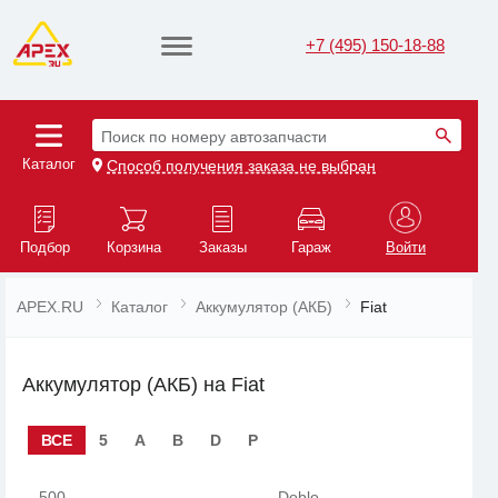
+7 (495) 150-18-88
Поиск по номеру автозапчасти
Каталог
Способ получения заказа не выбран
Подбор
Корзина
Заказы
Гараж
Войти
APEX.RU
Каталог
Аккумулятор (АКБ)
Fiat
Аккумулятор (АКБ) на Fiat
ВСЕ
5
A
B
D
P
500
Doblo