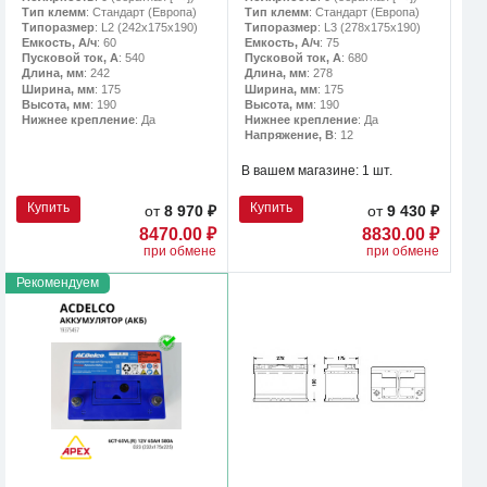
Тип клемм
: Стандарт (Европа)
Тип клемм
: Стандарт (Европа)
Типоразмер
: L2 (242х175х190)
Типоразмер
: L3 (278х175х190)
Емкость, А/ч
: 60
Емкость, А/ч
: 75
Пусковой ток, А
: 540
Пусковой ток, А
: 680
Длина, мм
: 242
Длина, мм
: 278
Ширина, мм
: 175
Ширина, мм
: 175
Высота, мм
: 190
Высота, мм
: 190
Нижнее крепление
: Да
Нижнее крепление
: Да
Напряжение, В
: 12
В вашем магазине:
1 шт.
Купить
Купить
от
8 970 ₽
от
9 430 ₽
8470.00 ₽
8830.00 ₽
при обмене
при обмене
Рекомендуем