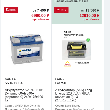
В вашем магазине:
1 шт.
Купить
Купить
от
7 490 ₽
от
13 560 ₽
6990.00 ₽
12910.00 ₽
при обмене
при обмене
VARTA
GANZ
560408054
GA750
Аккумулятор VARTA Blue
Аккумулятор (АКБ) Long
Dynamic 60Ah 540A
Energy 12В 75А/ч 680A
(обратная 0) 242x175x190
(обратная 0) L3
L2
(278х175х190)
Серия
: VARTA Blue Dynamic
Серия
: Long Energy
Полярность
: 0 (обратная [- +])
Полярность
: 0 (обратная [- +])