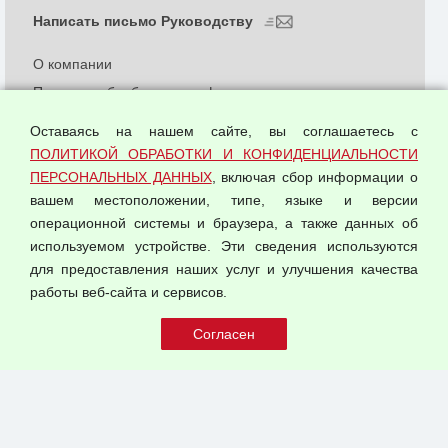
Написать письмо Руководству
О компании
Политика обработки и конфиденциальности
персональных данных
Оставаясь на нашем сайте, вы соглашаетесь с
Согласием на обработку персональных данных
ПОЛИТИКОЙ ОБРАБОТКИ И КОНФИДЕНЦИАЛЬНОСТИ
Оферта оптовой купли-продажи
ПЕРСОНАЛЬНЫХ ДАННЫХ
, включая сбор информации о
Публичная оферта
вашем местоположении, типе, языке и версии
операционной системы и браузера, а также данных об
используемом устройстве. Эти сведения используются
для предоставления наших услуг и улучшения качества
© 2026 ООО "Феникс"
работы веб-сайта и сервисов.
Все права защищены.