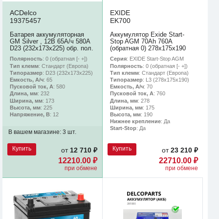
ACDelco
EXIDE
19375457
EK700
Батарея аккумуляторная
Аккумулятор Exide Start-
GM Silver , 12В 65А/ч 580А
Stop AGM 70Ah 760A
D23 (232х173х225) обр. пол.
(обратная 0) 278x175x190
Полярность
: 0 (обратная [- +])
Серия
: EXIDE Start-Stop AGM
Тип клемм
: Стандарт (Европа)
Полярность
: 0 (обратная [- +])
Типоразмер
: D23 (232х173х225)
Тип клемм
: Стандарт (Европа)
Емкость, А/ч
: 65
Типоразмер
: L3 (278х175х190)
Пусковой ток, А
: 580
Емкость, А/ч
: 70
Длина, мм
: 232
Пусковой ток, А
: 760
Ширина, мм
: 173
Длина, мм
: 278
Высота, мм
: 225
Ширина, мм
: 175
Напряжение, В
: 12
Высота, мм
: 190
Нижнее крепление
: Да
Start-Stop
: Да
В вашем магазине:
3 шт.
Купить
Купить
от
12 710 ₽
от
23 210 ₽
12210.00 ₽
22710.00 ₽
при обмене
при обмене