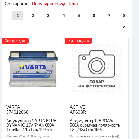
Сортировка:
Популярность
Цена
1
2
3
4
5
6
7
8
9
Хит продаж
Хит продаж
VARTA
ACTIVE
574012068
AF603R
Аккумулятор VARTA BLUE
Аккумулятор12В 60А/ч
DYNAMIC 12V 74Ah 680A
500A обратная полярность
17,54kg 278x175x190 мм
L2 (242х175х190)
Серия
: VARTA Blue Dynamic
Полярность
: 0 (обратная [- +])