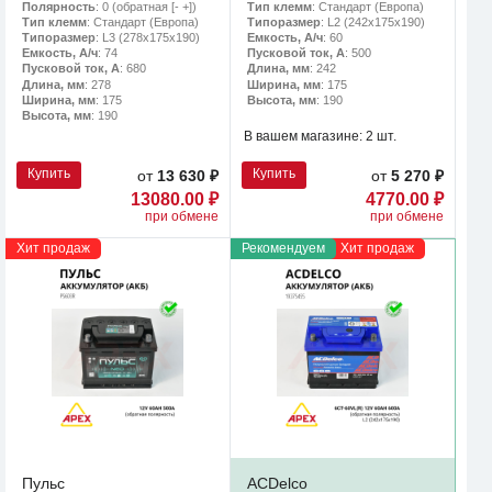
Полярность
: 0 (обратная [- +])
Тип клемм
: Стандарт (Европа)
Тип клемм
: Стандарт (Европа)
Типоразмер
: L2 (242х175х190)
Типоразмер
: L3 (278х175х190)
Емкость, А/ч
: 60
Емкость, А/ч
: 74
Пусковой ток, А
: 500
Пусковой ток, А
: 680
Длина, мм
: 242
Длина, мм
: 278
Ширина, мм
: 175
Ширина, мм
: 175
Высота, мм
: 190
Высота, мм
: 190
В вашем магазине:
2 шт.
Купить
Купить
от
13 630 ₽
от
5 270 ₽
13080.00 ₽
4770.00 ₽
при обмене
при обмене
Хит продаж
Рекомендуем
Хит продаж
Пульс
ACDelco