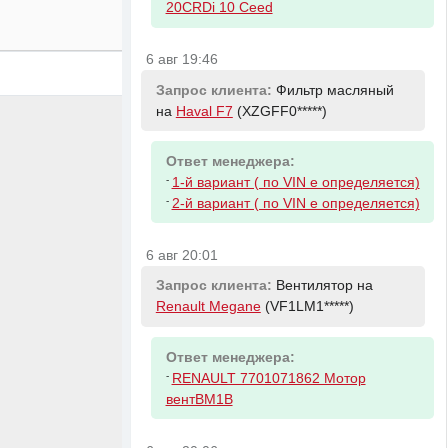
20CRDi 10 Ceed
6 авг 19:46
Запрос клиента:
Фильтр масляный
на
Haval F7
(XZGFF0*****)
Ответ менеджера:
-
1-й вариант ( по VIN е определяется)
-
2-й вариант ( по VIN е определяется)
6 авг 20:01
Запрос клиента:
Вентилятор на
Renault Megane
(VF1LM1*****)
Ответ менеджера:
-
RENAULT 7701071862 Мотор
вентBM1B