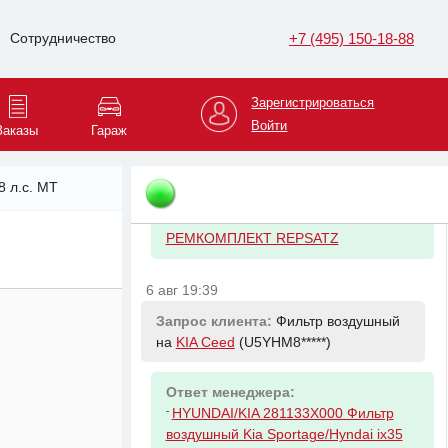
NISSAN 130C100QAA КОМПЛЕКТ
ЦЕПИ ПРИВОДА ГРМ (ЦЕПЬ 1 ШТ.. У
+7 (495) 150-18-88
Сотрудничество
6 авг 19:27
Зарегистрироваться
Запрос клиента:
Опора кардана с
подшипником на
Mercedes-Benz 190
Войти
Заказы
Гараж
(WDB201*****)
8 л.с. MT
Ответ менеджера:
-
MERCEDES-BENZ A1244100010
РЕМКОМПЛЕКТ REPSATZ
6 авг 19:39
Запрос клиента:
Фильтр воздушный
на
KIA Ceed
(U5YHM8*****)
Ответ менеджера:
-
HYUNDAI/KIA 281133X000 Фильтр
воздушный Kia Sportage/Hyndai ix35