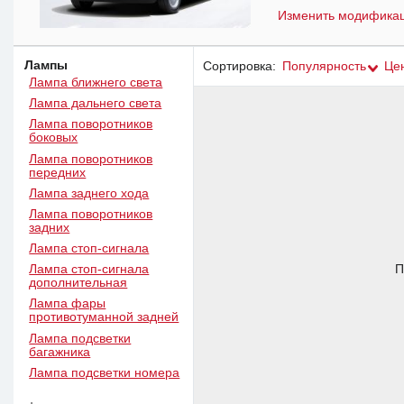
Изменить модифика
Лампы
Сортировка:
Популярность
Це
Лампа ближнего света
Лампа дальнего света
Лампа поворотников
боковых
Лампа поворотников
передних
Лампа заднего хода
Лампа поворотников
задних
Лампа стоп-сигнала
П
Лампа стоп-сигнала
дополнительная
Лампа фары
противотуманной задней
Лампа подсветки
багажника
Лампа подсветки номера