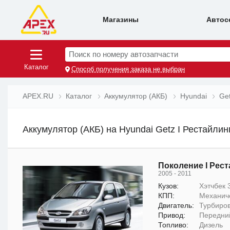
Магазины
Автос
Поиск по номеру автозапчасти
Каталог
Способ получения заказа не выбран
APEX.RU
Каталог
Аккумулятор (АКБ)
Hyundai
Ge
Аккумулятор (АКБ) на Hyundai Getz I Рестайлинг
Поколение I Рест
2005 - 2011
Кузов:
Хэтчбек 3
КПП:
Механич
Двигатель:
Турбиров
Привод:
Передни
Топливо:
Дизель