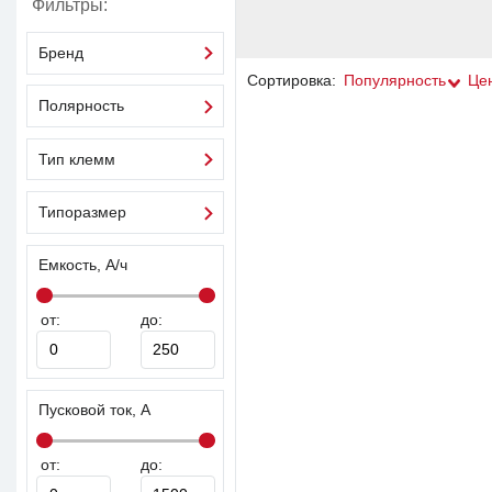
Фильтры:
Бренд
Сортировка:
Популярность
Це
Полярность
Тип клемм
Типоразмер
Емкость, А/ч
от:
до:
Пусковой ток, А
от:
до: