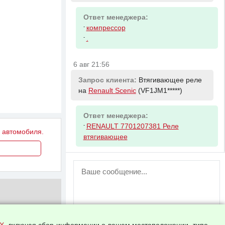
Ответ менеджера:
-
компрессор
-
.
6 авг 21:56
Запрос клиента:
Втягивающее реле
на
Renault Scenic
(VF1JM1*****)
Ответ менеджера:
-
RENAULT 7701207381 Реле
у автомобиля.
втягивающее
ВНИМАНИЕ!
Возможность отправлять сообщения
для незарегистрированных
пользователей временно отключена!
Зарегистрируйтесь или войдите в свой
аккаунт.