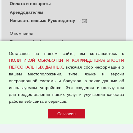
Оплата и возвраты
Арендодателям
Написать письмо Руководству
О компании
Политика обработки и конфиденциальности
персональных данных
Оставаясь на нашем сайте, вы соглашаетесь с
Согласием на обработку персональных данных
ПОЛИТИКОЙ ОБРАБОТКИ И КОНФИДЕНЦИАЛЬНОСТИ
Оферта оптовой купли-продажи
ПЕРСОНАЛЬНЫХ ДАННЫХ
, включая сбор информации о
Публичная оферта
вашем местоположении, типе, языке и версии
операционной системы и браузера, а также данных об
используемом устройстве. Эти сведения используются
для предоставления наших услуг и улучшения качества
© 2026 ООО "Феникс"
работы веб-сайта и сервисов.
Все права защищены.