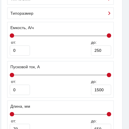
Типоразмер
Емкость, А/ч
от:
до:
Пусковой ток, А
от:
до:
Длина, мм
от:
до: