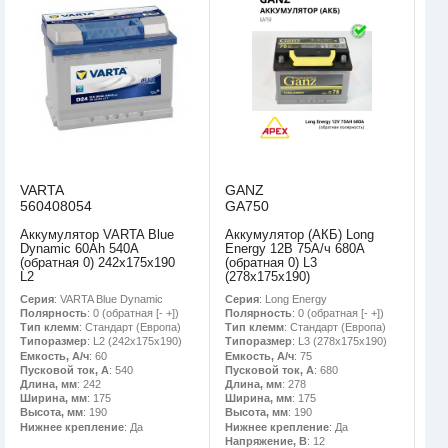
VARTA
GANZ
560408054
GA750
Аккумулятор VARTA Blue
Аккумулятор (АКБ) Long
Dynamic 60Ah 540A
Energy 12В 75А/ч 680A
(обратная 0) 242x175x190
(обратная 0) L3
L2
(278х175х190)
Серия
: VARTA Blue Dynamic
Серия
: Long Energy
Полярность
: 0 (обратная [- +])
Полярность
: 0 (обратная [- +])
Тип клемм
: Стандарт (Европа)
Тип клемм
: Стандарт (Европа)
Типоразмер
: L2 (242х175х190)
Типоразмер
: L3 (278х175х190)
Емкость, А/ч
: 60
Емкость, А/ч
: 75
Пусковой ток, А
: 540
Пусковой ток, А
: 680
Длина, мм
: 242
Длина, мм
: 278
Ширина, мм
: 175
Ширина, мм
: 175
Высота, мм
: 190
Высота, мм
: 190
Нижнее крепление
: Да
Нижнее крепление
: Да
Напряжение, В
: 12