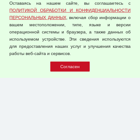
Оставаясь на нашем сайте, вы соглашаетесь с
Согласием на обработку персональных данных
ПОЛИТИКОЙ ОБРАБОТКИ И КОНФИДЕНЦИАЛЬНОСТИ
Оферта оптовой купли-продажи
ПЕРСОНАЛЬНЫХ ДАННЫХ
, включая сбор информации о
Публичная оферта
вашем местоположении, типе, языке и версии
операционной системы и браузера, а также данных об
используемом устройстве. Эти сведения используются
для предоставления наших услуг и улучшения качества
© 2026 ООО "Феникс"
работы веб-сайта и сервисов.
Все права защищены.