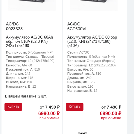
AC/DC
AC/DC
0023328
6CT600VL
Аккумулятор AC/DC 60Ah
Аккумулятор AC/DC 60 обр
обр.пол 510A (L2.0 KN)
(L2.0, KN) (242*175*190)
242х175х190
(510А)
Полярность
: 0 (обратная [- +])
Серия
: AC/DC
Тип клемм
: Стандарт (Европа)
Полярность
: 0 (обратная [- +])
Типоразмер
: L2 (242х175х190)
Тип клемм
: Стандарт (Европа)
Емкость, А/ч
: 60
Типоразмер
: L2 (242х175х190)
Пусковой ток, А
: 510
Емкость, А/ч
: 60
Длина, мм
: 242
Пусковой ток, А
: 510
Ширина, мм
: 175
Длина, мм
: 242
Высота, мм
: 190
Ширина, мм
: 175
Напряжение, В
: 12
Высота, мм
: 190
Напряжение, В
: 12
В вашем магазине:
2 шт.
Купить
Купить
от
7 490 ₽
от
7 490 ₽
6990.00 ₽
6990.00 ₽
при обмене
при обмене