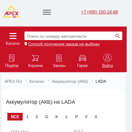
+7 (495) 150-18-88
Поиск по номеру автозапчасти
Каталог
Способ получения заказа не выбран
Подбор
Корзина
Заказы
Гараж
Войти
APEX.RU
Каталог
Аккумулятор (АКБ)
LADA
Аккумулятор (АКБ) на LADA
ВСЕ
1
2
G
K
L
P
V
X
1111 Ока
2112