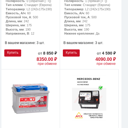
Полярность
: 0 (обратная [- +])
Полярность
: 1 (прямая [+ -])
Тип клемм
: Стандарт (Европа)
Тип клемм
: Стандарт (Европа)
Типоразмер
: L2 (242х175х190)
Типоразмер
: L2 (242х175х190)
Емкость, А/ч
: 60
Емкость, А/ч
: 60
Пусковой ток, А
: 500
Пусковой ток, А
: 500
Длина, мм
: 242
Длина, мм
: 242
Ширина, мм
: 175
Ширина, мм
: 175
Высота, мм
: 190
Высота, мм
: 190
Напряжение, В
: 12
Нижнее крепление
: Да
В вашем магазине:
3 шт.
В вашем магазине:
3 шт.
Купить
Купить
от
8 850 ₽
от
4 590 ₽
8350.00 ₽
4090.00 ₽
при обмене
при обмене