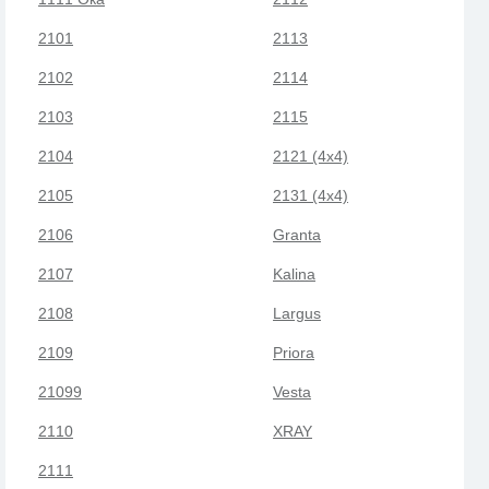
2101
2113
2102
2114
2103
2115
2104
2121 (4x4)
2105
2131 (4x4)
2106
Granta
2107
Kalina
2108
Largus
2109
Priora
21099
Vesta
2110
XRAY
2111