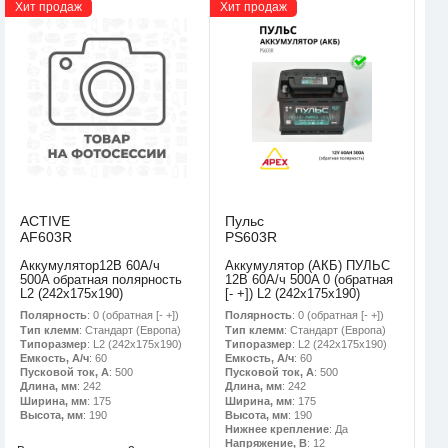
Хит продаж
Хит продаж
ACTIVE
Пульс
AF603R
PS603R
Аккумулятор12В 60А/ч
Аккумулятор (АКБ) ПУЛЬС
500A обратная полярность
12В 60А/ч 500A 0 (обратная
L2 (242х175х190)
[- +]) L2 (242х175х190)
Полярность
: 0 (обратная [- +])
Полярность
: 0 (обратная [- +])
Тип клемм
: Стандарт (Европа)
Тип клемм
: Стандарт (Европа)
Типоразмер
: L2 (242х175х190)
Типоразмер
: L2 (242х175х190)
Емкость, А/ч
: 60
Емкость, А/ч
: 60
Пусковой ток, А
: 500
Пусковой ток, А
: 500
Длина, мм
: 242
Длина, мм
: 242
Ширина, мм
: 175
Ширина, мм
: 175
Высота, мм
: 190
Высота, мм
: 190
Нижнее крепление
: Да
Напряжение, В
: 12