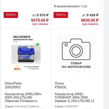
В вашем магазине:
1 шт.
Купить
Купить
от
8 970 ₽
от
9 430 ₽
8470.00 ₽
8830.00 ₽
при обмене
при обмене
DelcoParts
Пульс
20010003
PS603L
Аккумулятор (АКБ) 60Ач
Аккумулятор (АКБ)
500А 242х175х190
STANDART 60Ah 500A
Обратная Полярность
(прямая 1) 242x175x190 L2
Серия
: DelcoParts Optimum
Серия
: STANDART