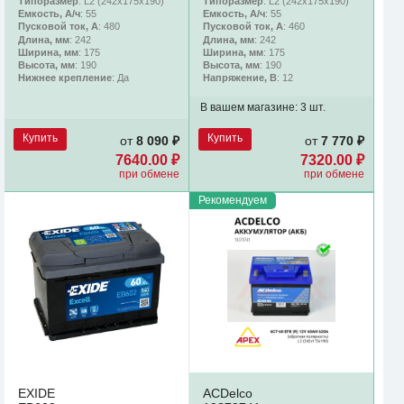
Типоразмер
: L2 (242х175х190)
Типоразмер
: L2 (242х175х190)
Емкость, А/ч
: 55
Емкость, А/ч
: 55
Пусковой ток, А
: 480
Пусковой ток, А
: 460
Длина, мм
: 242
Длина, мм
: 242
Ширина, мм
: 175
Ширина, мм
: 175
Высота, мм
: 190
Высота, мм
: 190
Нижнее крепление
: Да
Напряжение, В
: 12
В вашем магазине:
3 шт.
Купить
Купить
от
8 090 ₽
от
7 770 ₽
7640.00 ₽
7320.00 ₽
при обмене
при обмене
Рекомендуем
EXIDE
ACDelco