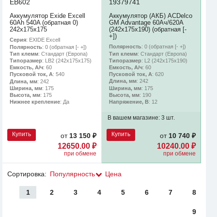
EB602
19379741
Аккумулятор Exide Excell
Аккумулятор (АКБ) ACDelco
60Ah 540A (обратная 0)
GM Advantage 60Ач/620А
242x175x175
(242х175х190) (обратная [-
+])
Серия
: EXIDE Excell
Полярность
: 0 (обратная [- +])
Полярность
: 0 (обратная [- +])
Тип клемм
: Стандарт (Европа)
Тип клемм
: Стандарт (Европа)
Типоразмер
: L2 (242х175х190)
Типоразмер
: LB2 (242x175x175)
Емкость, А/ч
: 60
Емкость, А/ч
: 60
Пусковой ток, А
: 620
Пусковой ток, А
: 540
Длина, мм
: 242
Длина, мм
: 242
Ширина, мм
: 175
Ширина, мм
: 175
Высота, мм
: 190
Высота, мм
: 175
Напряжение, В
: 12
Нижнее крепление
: Да
В вашем магазине:
3 шт.
Купить
Купить
от
13 150 ₽
от
10 740 ₽
12650.00 ₽
10240.00 ₽
при обмене
при обмене
Сортировка:
Популярность
Цена
1
2
3
4
5
6
7
8
9