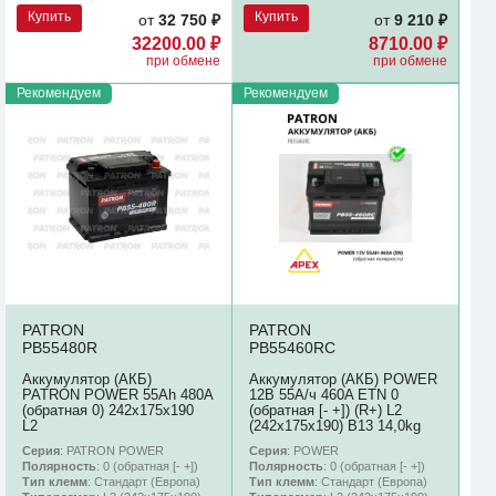
Купить
Купить
от
32 750 ₽
от
9 210 ₽
32200.00 ₽
8710.00 ₽
при обмене
при обмене
Рекомендуем
Рекомендуем
PATRON
PATRON
PB55480R
PB55460RC
Аккумулятор (АКБ)
Аккумулятор (АКБ) POWER
PATRON POWER 55Ah 480A
12В 55А/ч 460A ETN 0
(обратная 0) 242x175x190
(обратная [- +]) (R+) L2
L2
(242х175х190) B13 14,0kg
Серия
: PATRON POWER
Серия
: POWER
Полярность
: 0 (обратная [- +])
Полярность
: 0 (обратная [- +])
Тип клемм
: Стандарт (Европа)
Тип клемм
: Стандарт (Европа)