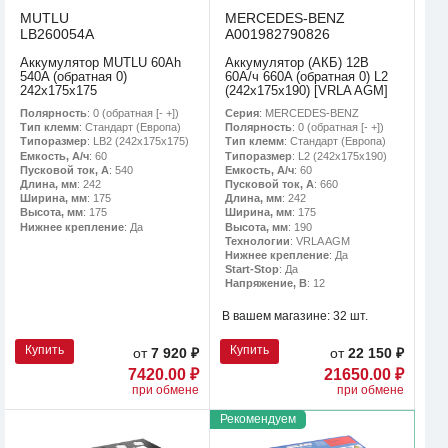
MUTLU
MERCEDES-BENZ
LB260054A
A001982790826
Аккумулятор MUTLU 60Ah
Аккумулятор (АКБ) 12В
540A (обратная 0)
60А/ч 660A (обратная 0) L2
242x175x175
(242х175х190) [VRLA AGM]
Полярность
: 0 (обратная [- +])
Серия
: MERCEDES-BENZ
Тип клемм
: Стандарт (Европа)
Полярность
: 0 (обратная [- +])
Типоразмер
: LB2 (242x175x175)
Тип клемм
: Стандарт (Европа)
Емкость, А/ч
: 60
Типоразмер
: L2 (242х175х190)
Пусковой ток, А
: 540
Емкость, А/ч
: 60
Длина, мм
: 242
Пусковой ток, А
: 660
Ширина, мм
: 175
Длина, мм
: 242
Высота, мм
: 175
Ширина, мм
: 175
Нижнее крепление
: Да
Высота, мм
: 190
Технологии
: VRLA AGM
Нижнее крепление
: Да
Start-Stop
: Да
Напряжение, В
: 12
В вашем магазине:
32 шт.
Купить
Купить
от
7 920 ₽
от
22 150 ₽
7420.00 ₽
21650.00 ₽
при обмене
при обмене
Рекомендуем