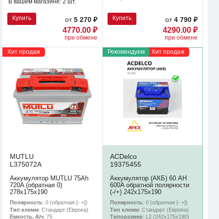
В вашем магазине:
2 шт.
Купить
Купить
от
5 270 ₽
от
4 790 ₽
4770.00 ₽
4290.00 ₽
при обмене
при обмене
Хит продаж
Рекомендуем
Хит продаж
MUTLU
ACDelco
L375072A
19375455
Аккумулятор MUTLU 75Ah
Аккумулятор (АКБ) 60 AH
720A (обратная 0)
600A обратной полярности
278x175x190
(-/+) 242х175х190
Полярность
: 0 (обратная [- +])
Полярность
: 0 (обратная [- +])
Тип клемм
: Стандарт (Европа)
Тип клемм
: Стандарт (Европа)
Емкость, А/ч
: 75
Типоразмер
: L2 (242х175х190)