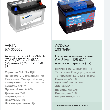
VARTA
ACDelco
574300068
19375454
Аккумулятор (АКБ) VARTA
Батарея аккумуляторная
СТАНДАРТ 74Ah 680A
GM Silver , 12В 60А/ч
(обратная 0) 278x175x190
прямая полярность (+ -)
L3
Полярность
: 1 (прямая [+ -])
Серия
: VARTA СТАНДАРТ
Тип клемм
: Стандарт (Европа)
Полярность
: 0 (обратная [- +])
Типоразмер
: L2 (242х175х190)
Тип клемм
: Стандарт (Европа)
Емкость, А/ч
: 60
Типоразмер
: L3 (278х175х190)
Пусковой ток, А
: 600
Емкость, А/ч
: 74
Длина, мм
: 242
Пусковой ток, А
: 680
Ширина, мм
: 175
Длина, мм
: 278
Высота, мм
: 190
Ширина, мм
: 175
Напряжение, В
: 12
Высота, мм
: 190
Нижнее крепление
: Да
В вашем магазине:
2 шт.