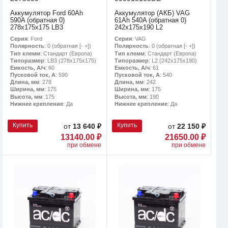
Аккумулятор Ford 60Ah
Аккумулятор (АКБ) VAG
590A (обратная 0)
61Ah 540A (обратная 0)
278x175x175 LB3
242x175x190 L2
Серия
: Ford
Серия
: VAG
Полярность
: 0 (обратная [- +])
Полярность
: 0 (обратная [- +])
Тип клемм
: Стандарт (Европа)
Тип клемм
: Стандарт (Европа)
Типоразмер
: LB3 (278х175х175)
Типоразмер
: L2 (242х175х190)
Емкость, А/ч
: 60
Емкость, А/ч
: 61
Пусковой ток, А
: 590
Пусковой ток, А
: 540
Длина, мм
: 278
Длина, мм
: 242
Ширина, мм
: 175
Ширина, мм
: 175
Высота, мм
: 175
Высота, мм
: 190
Нижнее крепление
: Да
Нижнее крепление
: Да
Купить
Купить
от
13 640 ₽
от
22 150 ₽
13140.00 ₽
21650.00 ₽
при обмене
при обмене