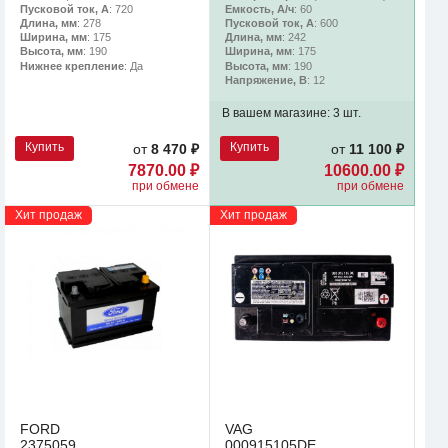
Пусковой ток, А
: 720
Емкость, А/ч
: 60
Длина, мм
: 278
Пусковой ток, А
: 600
Ширина, мм
: 175
Длина, мм
: 242
Высота, мм
: 190
Ширина, мм
: 175
Нижнее крепление
: Да
Высота, мм
: 190
Напряжение, В
: 12
В вашем магазине:
3 шт.
Купить
Купить
от
8 470 ₽
от
11 100 ₽
7870.00 ₽
10600.00 ₽
при обмене
при обмене
Хит продаж
Хит продаж
FORD
VAG
2375059
000915105DE