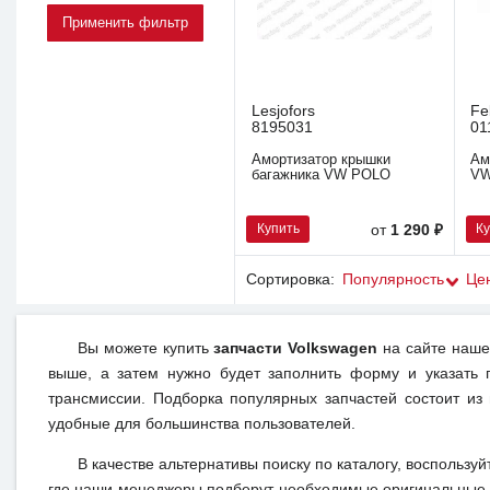
Lesjofors
Fe
8195031
01
Амортизатор крышки
Ам
багажника VW POLO
VW
Купить
К
от
1 290 ₽
Сортировка:
Популярность
Це
Вы можете купить
запчасти Volkswagen
на сайте нашег
выше, а затем нужно будет заполнить форму и указать 
трансмиссии. Подборка популярных запчастей состоит из
удобные для большинства пользователей.
В качестве альтернативы поиску по каталогу, воспользуй
где наши менеджеры подберут необходимые оригинальные 