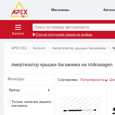
Магазины
Автос
Поиск по номеру автозапчасти
Каталог
Способ получения заказа не выбран
APEX.RU
Каталог
Амортизатор крышки багажника
V
Амортизатор крышки багажника на Volkswagen
Фильтры:
Сортировка:
Популярность
Це
Бренд
Только наличие вашего
магазина