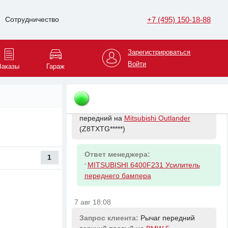
LADA Vesta
(XTAGFK*****)
+7 (495) 150-18-88
Сотрудничество
Ответ менеджера:
-
CBD CBD311019 Гофра СВД /50*150/
Зарегистрироваться
трехслойная/InterLock усиленная
Войти
ВАЗ-2170. Nexia
Заказы
Гараж
7 авг 18:02
Запрос клиента:
Уселитель бампера
передний на
Mitsubishi Outlander
(Z8TXTG*****)
Ответ менеджера:
1
-
MITSUBISHI 6400F231 Усилитель
переднего бампера
7 авг 18:08
Запрос клиента:
Рычаг передний