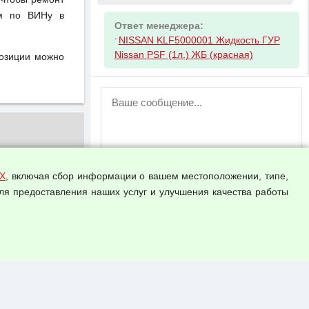
ом по ВИНу в
Ответ менеджера:
-
NISSAN KLF5000001 Жидкость ГУР
Nissan PSF (1л.) ЖБ (красная)
позиции можно
ВНИМАНИЕ!
Возможность отправлять сообщения
для незарегистрированных
пользователей временно отключена!
Зарегистрируйтесь или войдите в свой
аккаунт.
Х
, включая сбор информации о вашем местоположении, типе,
ля предоставления наших услуг и улучшения качества работы
Прикрепить