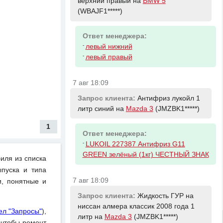
верхний правый на
BMW 5
(WBAJF1*****)
Ответ менеджера:
-
левый нижний
-
левый правый
7 авг 18:09
Запрос клиента:
Антифриз лукойл 1
литр синий на
Mazda 3
(JMZBK1*****)
1
Ответ менеджера:
-
LUKOIL 227387 Антифриз G11
GREEN зелёный (1кг) ЧЕСТНЫЙ ЗНАК
иля из списка
пуска и типа
7 авг 18:09
и, понятные и
Запрос клиента:
Жидкость ГУР на
ниссан алмера классик 2008 года 1
ел "Запросы"
),
литр на
Mazda 3
(JMZBK1*****)
 чтобы ремонт