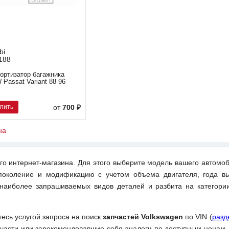
bi
188
ортизатор багажника
 Passat Variant 88-96
упить
от
700 ₽
на
о интернет-магазина. Для этого выберите модель вашего автомоб
поколение и модификацию с учетом объема двигателя, года вы
 наиболее запрашиваемых видов деталей и разбита на категори
тесь услугой запроса на поиск
запчастей Volkswagen
по VIN (
разд
части или зарекомендовавшие себя аналоги по доступным ценам,