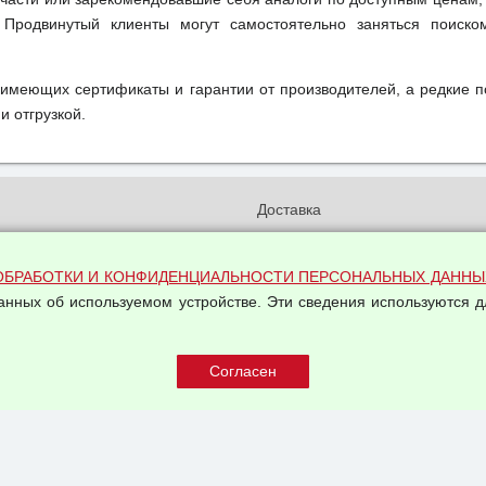
 Продвинутый клиенты могут самостоятельно заняться поиск
 имеющих сертификаты и гарантии от производителей, а редкие 
и отгрузкой.
и
Доставка
бработки и конфиденциальности
Вакансии
ых данных
Оплата и возвраты
ОБРАБОТКИ И КОНФИДЕНЦИАЛЬНОСТИ ПЕРСОНАЛЬНЫХ ДАННЫ
на обработку персональных
данных об используемом устройстве. Эти сведения используются д
Арендодателям
Написать письмо Руководству
овой купли-продажи
оферта