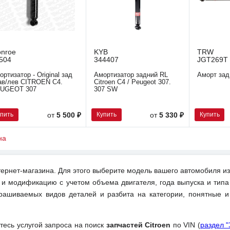
nroe
KYB
TRW
504
344407
JGT269T
ортизатор - Original зад
Амортизатор задний RL
Аморт зад
ав/лев CITROEN C4.
Citroen C4 / Peugeot 307.
UGEOT 307
307 SW
упить
Купить
Купить
от
5 500 ₽
от
5 330 ₽
на
ернет-магазина. Для этого выберите модель вашего автомобиля из
 и модификацию с учетом объема двигателя, года выпуска и типа
рашиваемых видов деталей и разбита на категории, понятные 
йтесь услугой запроса на поиск
запчастей Citroen
по VIN (
раздел 