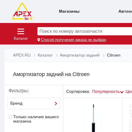
Магазины
Автос
Поиск по номеру автозапчасти
Каталог
Способ получения заказа не выбран
APEX.RU
Каталог
Амортизатор задний
Citroen
Амортизатор задний на Citroen
Фильтры:
Сортировка:
Популярность
Це
Бренд
Только наличие вашего
магазина