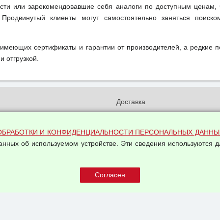
ти или зарекомендовавшие себя аналоги по доступным ценам, 
 Продвинутый клиенты могут самостоятельно заняться поиск
 имеющих сертификаты и гарантии от производителей, а редкие 
и отгрузкой.
и
Доставка
бработки и конфиденциальности
Вакансии
ых данных
Оплата и возвраты
ОБРАБОТКИ И КОНФИДЕНЦИАЛЬНОСТИ ПЕРСОНАЛЬНЫХ ДАННЫ
на обработку персональных
данных об используемом устройстве. Эти сведения используются д
Арендодателям
Написать письмо Руководству
овой купли-продажи
оферта