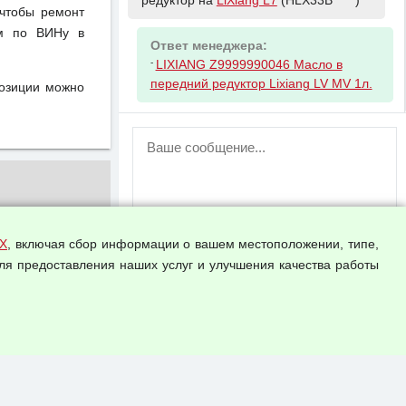
редуктор на
LiXiang L7
(HLX33B*****)
чтобы ремонт
ом по ВИНу в
Ответ менеджера:
-
LIXIANG Z9999990046 Масло в
передний редуктор Lixiang LV MV 1л.
позиции можно
ВНИМАНИЕ!
Возможность отправлять сообщения
для незарегистрированных
пользователей временно отключена!
Зарегистрируйтесь или войдите в свой
аккаунт.
Х
, включая сбор информации о вашем местоположении, типе,
ля предоставления наших услуг и улучшения качества работы
Прикрепить