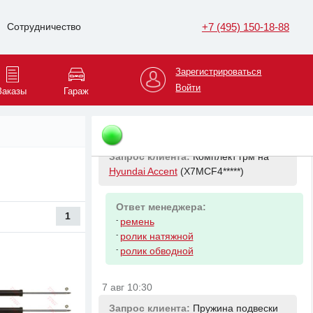
Запрос клиента:
Пыльник ШРУСа
наружный на
Nissan Cube
(Z12-
+7 (495) 150-18-88
Сотрудничество
08*****)
Ответ менеджера:
Зарегистрироваться
-
NISSAN C92411FA0B REPAIR KIT-
Войти
Заказы
Гараж
DUST
7 авг 10:09
Запрос клиента:
Комплект грм на
Hyundai Accent
(X7MCF4*****)
Ответ менеджера:
1
-
ремень
-
ролик натяжной
-
ролик обводной
7 авг 10:30
Запрос клиента:
Пружина подвески