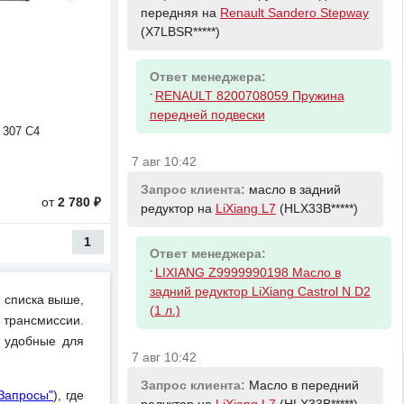
передняя на
Renault Sandero Stepway
(X7LBSR*****)
Ответ менеджера:
-
RENAULT 8200708059 Пружина
передней подвески
 307 C4
7 авг 10:42
Запрос клиента:
масло в задний
от
2 780 ₽
редуктор на
LiXiang L7
(HLX33B*****)
1
Ответ менеджера:
-
LIXIANG Z9999990198 Масло в
задний редуктор LiXiang Castrol N D2
 списка выше,
(1 л.)
 трансмиссии.
и удобные для
7 авг 10:42
Запрос клиента:
Масло в передний
"Запросы"
), где