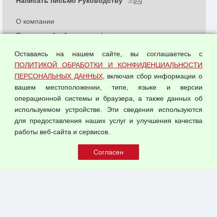
Написать письмо Руководству
О компании
Политика обработки и конфиденциальности
персональных данных
Оставаясь на нашем сайте, вы соглашаетесь с
Согласием на обработку персональных данных
ПОЛИТИКОЙ ОБРАБОТКИ И КОНФИДЕНЦИАЛЬНОСТИ
Оферта оптовой купли-продажи
ПЕРСОНАЛЬНЫХ ДАННЫХ
, включая сбор информации о
Публичная оферта
вашем местоположении, типе, языке и версии
операционной системы и браузера, а также данных об
используемом устройстве. Эти сведения используются
для предоставления наших услуг и улучшения качества
© 2026 ООО "Феникс"
работы веб-сайта и сервисов.
Все права защищены.