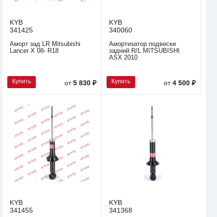
KYB
KYB
341425
340060
Аморт зад LR Mitsubishi
Амортизатор подвески
Lancer X 08- R18
задний R/L MITSUBISHI
ASX 2010
Купить
Купить
от
5 830 ₽
от
4 500 ₽
KYB
KYB
341455
341368