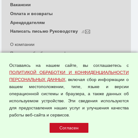
Вакансии
Оплата и возвраты
Арендодателям
Написать письмо Руководству
О компании
Политика обработки и конфиденциальности
персональных данных
Оставаясь на нашем сайте, вы соглашаетесь с
Согласием на обработку персональных данных
ПОЛИТИКОЙ ОБРАБОТКИ И КОНФИДЕНЦИАЛЬНОСТИ
Оферта оптовой купли-продажи
ПЕРСОНАЛЬНЫХ ДАННЫХ
, включая сбор информации о
Публичная оферта
вашем местоположении, типе, языке и версии
операционной системы и браузера, а также данных об
используемом устройстве. Эти сведения используются
для предоставления наших услуг и улучшения качества
© 2026 ООО "Феникс"
работы веб-сайта и сервисов.
Все права защищены.