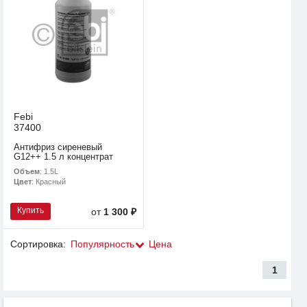
Febi
37400
Антифриз сиреневый
G12++ 1.5 л концентрат
Объем
: 1.5L
Цвет
: Красный
Купить
от
1 300 ₽
Сортировка:
Популярность
Цена
1