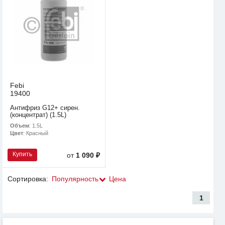
Febi
19400
Антифриз G12+ сирен.
(концентрат) (1.5L)
Объем
: 1.5L
Цвет
: Красный
Купить
от
1 090 ₽
Сортировка:
Популярность
Цена
1