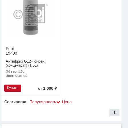
Febi
19400
Антифриз G12+ сирен.
(концентрат) (1.5L)
Объем
: 1.5L
Цвет
: Красный
Купить
от
1 090 ₽
Сортировка:
Популярность
Цена
1