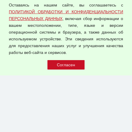
Оставаясь на нашем сайте, вы соглашаетесь с
Согласием на обработку персональных данных
ПОЛИТИКОЙ ОБРАБОТКИ И КОНФИДЕНЦИАЛЬНОСТИ
Оферта оптовой купли-продажи
ПЕРСОНАЛЬНЫХ ДАННЫХ
, включая сбор информации о
Публичная оферта
вашем местоположении, типе, языке и версии
операционной системы и браузера, а также данных об
используемом устройстве. Эти сведения используются
для предоставления наших услуг и улучшения качества
© 2026 ООО "Феникс"
работы веб-сайта и сервисов.
Все права защищены.