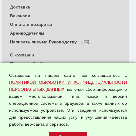
Доставка
Вакансии
Оплата и возвраты
Арендодателям
Написать письмо Руководству
О компании
Политика обработки и конфиденциальности
персональных данных
Оставаясь на нашем сайте, вы соглашаетесь с
Согласием на обработку персональных данных
ПОЛИТИКОЙ ОБРАБОТКИ И КОНФИДЕНЦИАЛЬНОСТИ
Оферта оптовой купли-продажи
ПЕРСОНАЛЬНЫХ ДАННЫХ
, включая сбор информации о
Публичная оферта
вашем местоположении, типе, языке и версии
операционной системы и браузера, а также данных об
используемом устройстве. Эти сведения используются
для предоставления наших услуг и улучшения качества
© 2026 ООО "Феникс"
работы веб-сайта и сервисов.
Все права защищены.