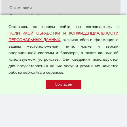
О компании
Политика обработки и конфиденциальности
персональных данных
Оставаясь на нашем сайте, вы соглашаетесь с
Согласием на обработку персональных данных
ПОЛИТИКОЙ ОБРАБОТКИ И КОНФИДЕНЦИАЛЬНОСТИ
Оферта оптовой купли-продажи
ПЕРСОНАЛЬНЫХ ДАННЫХ
, включая сбор информации о
Публичная оферта
вашем местоположении, типе, языке и версии
операционной системы и браузера, а также данных об
используемом устройстве. Эти сведения используются
для предоставления наших услуг и улучшения качества
© 2026 ООО "Феникс"
работы веб-сайта и сервисов.
Все права защищены.