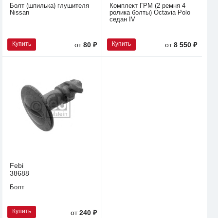
Болт (шпилька) глушителя
Комплект ГРМ (2 ремня 4
Nissan
ролика болты) Octavia Polo
седан IV
Купить
Купить
от
80 ₽
от
8 550 ₽
Febi
38688
Болт
Купить
от
240 ₽