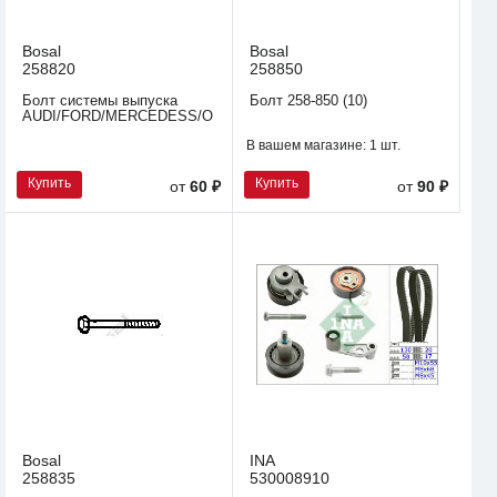
Bosal
Bosal
258820
258850
Болт системы выпуска
Болт 258-850 (10)
AUDI/FORD/MERCEDESS/OPEL/NISSAN/SKODA/VW
В вашем магазине:
1 шт.
Купить
Купить
от
60 ₽
от
90 ₽
Bosal
INA
258835
530008910