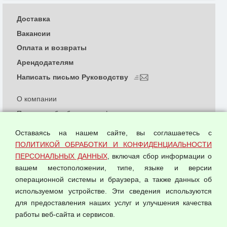
Доставка
Вакансии
Оплата и возвраты
Арендодателям
Написать письмо Руководству
О компании
Политика обработки и конфиденциальности
персональных данных
Оставаясь на нашем сайте, вы соглашаетесь с
Согласием на обработку персональных данных
ПОЛИТИКОЙ ОБРАБОТКИ И КОНФИДЕНЦИАЛЬНОСТИ
Оферта оптовой купли-продажи
ПЕРСОНАЛЬНЫХ ДАННЫХ
, включая сбор информации о
Публичная оферта
вашем местоположении, типе, языке и версии
операционной системы и браузера, а также данных об
используемом устройстве. Эти сведения используются
для предоставления наших услуг и улучшения качества
© 2026 ООО "Феникс"
работы веб-сайта и сервисов.
Все права защищены.