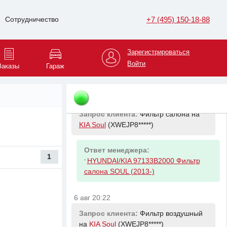
Запрос клиента:
Фильтр масляный
+7 (495) 150-18-88
Сотрудничество
на
KIA Soul
(XWEJP8*****)
Ответ менеджера:
Зарегистрироваться
-
HYUNDAI/KIA 2630035505 Фильтр
Войти
Заказы
Гараж
масляный Kia & Hyundai
6 авг 20:22
Запрос клиента:
Фильтр салона на
KIA Soul
(XWEJP8*****)
Ответ менеджера:
1
-
HYUNDAI/KIA 97133B2000 Фильтр
салона SOUL (2013-)
6 авг 20:22
Запрос клиента:
Фильтр воздушный
на
KIA Soul
(XWEJP8*****)