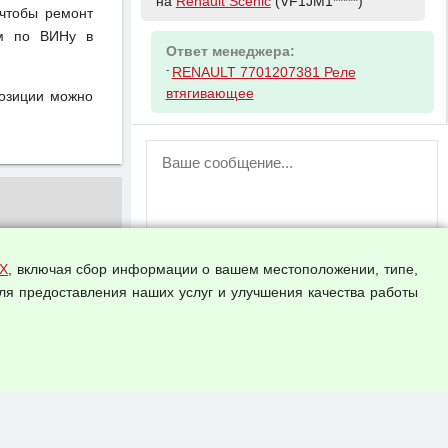
на
Renault Scenic
(VF1JM1*****)
чтобы ремонт
ом по ВИНу в
Ответ менеджера:
-
RENAULT 7701207381 Реле
втягивающее
позиции можно
ВНИМАНИЕ!
Возможность отправлять сообщения
для незарегистрированных
пользователей временно отключена!
Зарегистрируйтесь или войдите в свой
аккаунт.
Х
, включая сбор информации о вашем местоположении, типе,
ля предоставления наших услуг и улучшения качества работы
Прикрепить