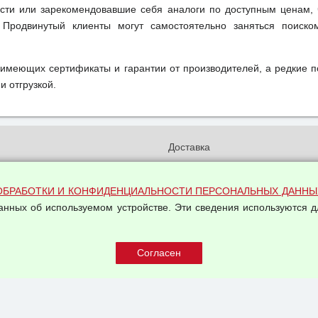
ти или зарекомендовавшие себя аналоги по доступным ценам, 
 Продвинутый клиенты могут самостоятельно заняться поиск
 имеющих сертификаты и гарантии от производителей, а редкие 
и отгрузкой.
и
Доставка
бработки и конфиденциальности
Вакансии
ых данных
Оплата и возвраты
ОБРАБОТКИ И КОНФИДЕНЦИАЛЬНОСТИ ПЕРСОНАЛЬНЫХ ДАННЫ
на обработку персональных
данных об используемом устройстве. Эти сведения используются д
Арендодателям
Написать письмо Руководству
овой купли-продажи
оферта