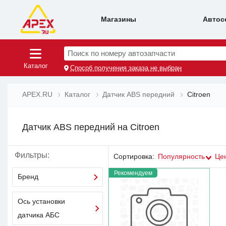
Магазины
Автос
Поиск по номеру автозапчасти
Каталог
Способ получения заказа не выбран
APEX.RU
Каталог
Датчик ABS передний
Citroen
Датчик ABS передний на Citroen
Фильтры:
Сортировка:
Популярность
Це
Рекомендуем
Бренд
Ось установки
датчика АБС