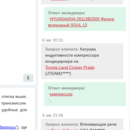
Ответ менеджера:
-
HYUNDAI/KIA 28113B2000 Фильтр
воздушный SOUL 13
6 авг 20:31
Запрос клиента:
Катушка
индуктивности компрессора
кондицирнера на
Toyota Land Cruiser Prado
(JTEAM2*****)
1
Ответ менеджера:
-
компрессор
 списка выше,
-
.
 трансмиссии.
и удобные для
6 авг 21:56
Запрос клиента:
Втягивающее реле
"Запросы"
), где