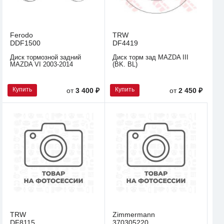
Ferodo
TRW
DDF1500
DF4419
Диск тормозной задний
Диск торм зад MAZDA III
MAZDA VI 2003-2014
(BK. BL)
Купить
Купить
от
3 400 ₽
от
2 450 ₽
TRW
Zimmermann
DF8115
370305220