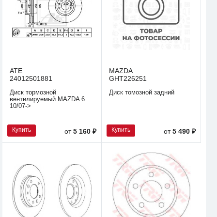
ATE
MAZDA
24012501881
GHT226251
Диск тормозной
Диск томозной задний
вентилируемый MAZDA 6
10/07->
Купить
Купить
от
5 160 ₽
от
5 490 ₽