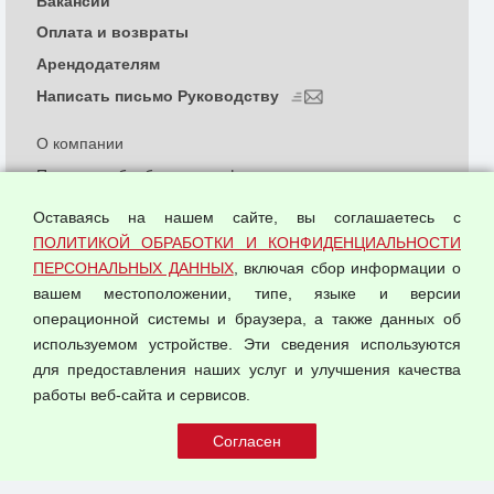
Вакансии
Оплата и возвраты
Арендодателям
Написать письмо Руководству
О компании
Политика обработки и конфиденциальности
персональных данных
Оставаясь на нашем сайте, вы соглашаетесь с
Согласием на обработку персональных данных
ПОЛИТИКОЙ ОБРАБОТКИ И КОНФИДЕНЦИАЛЬНОСТИ
Оферта оптовой купли-продажи
ПЕРСОНАЛЬНЫХ ДАННЫХ
, включая сбор информации о
Публичная оферта
вашем местоположении, типе, языке и версии
операционной системы и браузера, а также данных об
используемом устройстве. Эти сведения используются
для предоставления наших услуг и улучшения качества
© 2026 ООО "Феникс"
работы веб-сайта и сервисов.
Все права защищены.