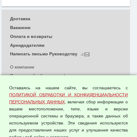
Доставка
Вакансии
Оплата и возвраты
Арендодателям
Написать письмо Руководству
О компании
Политика обработки и конфиденциальности
персональных данных
Оставаясь на нашем сайте, вы соглашаетесь с
Согласием на обработку персональных данных
ПОЛИТИКОЙ ОБРАБОТКИ И КОНФИДЕНЦИАЛЬНОСТИ
Оферта оптовой купли-продажи
ПЕРСОНАЛЬНЫХ ДАННЫХ
, включая сбор информации о
Публичная оферта
вашем местоположении, типе, языке и версии
операционной системы и браузера, а также данных об
используемом устройстве. Эти сведения используются
для предоставления наших услуг и улучшения качества
© 2026 ООО "Феникс"
работы веб-сайта и сервисов.