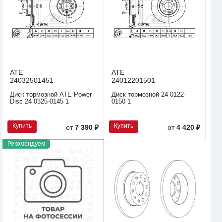
ATE
ATE
24032501451
24012201501
Диск тормозной ATE Power
Диск тормозной 24 0122-
Disc 24 0325-0145 1
0150 1
Купить
Купить
от
7 390 ₽
от
4 420 ₽
Рекомендуем