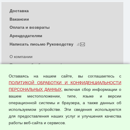
Доставка
Вакансии
Оплата и возвраты
Арендодателям
Написать письмо Руководству
О компании
Политика обработки и конфиденциальности
персональных данных
Оставаясь на нашем сайте, вы соглашаетесь с
Согласием на обработку персональных данных
ПОЛИТИКОЙ ОБРАБОТКИ И КОНФИДЕНЦИАЛЬНОСТИ
Оферта оптовой купли-продажи
ПЕРСОНАЛЬНЫХ ДАННЫХ
, включая сбор информации о
Публичная оферта
вашем местоположении, типе, языке и версии
операционной системы и браузера, а также данных об
используемом устройстве. Эти сведения используются
для предоставления наших услуг и улучшения качества
© 2026 ООО "Феникс"
работы веб-сайта и сервисов.
Все права защищены.