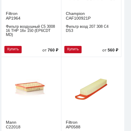
Filtron
Champion
AP1964
CAF100921P
Фильтр воздушный C5 3008
Фильтр возд 207 308 C4
16 THP 16v 150 (EP6CDT
DS3
MD)
Купить
Купить
от
760 ₽
от
560 ₽
Mann
Filtron
C22018
AP0588