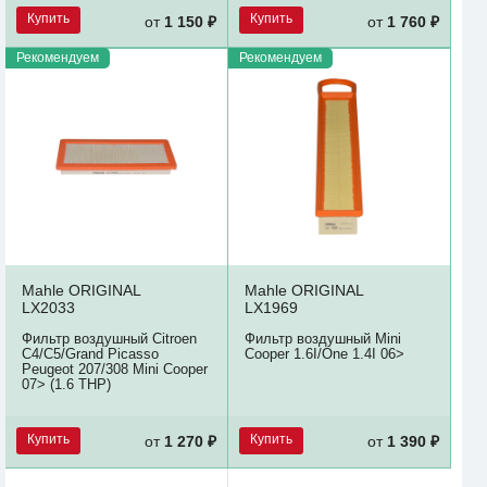
Купить
Купить
от
1 150 ₽
от
1 760 ₽
Рекомендуем
Рекомендуем
Mahle ORIGINAL
Mahle ORIGINAL
LX2033
LX1969
Фильтр воздушный Citroen
Фильтр воздушный Mini
C4/C5/Grand Picasso
Cooper 1.6I/One 1.4I 06>
Peugeot 207/308 Mini Cooper
07> (1.6 THP)
Купить
Купить
от
1 270 ₽
от
1 390 ₽