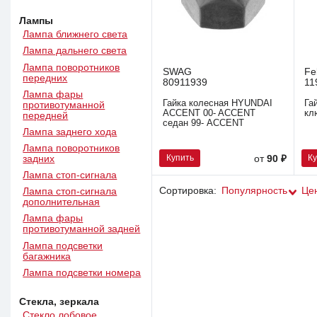
Лампы
Лампа ближнего света
Лампа дальнего света
Лампа поворотников
SWAG
Fe
передних
80911939
11
Лампа фары
Гайка колесная HYUNDAI
Га
противотуманной
ACCENT 00- ACCENT
кл
передней
седан 99- ACCENT
Лампа заднего хода
Лампа поворотников
Купить
К
от
90 ₽
задних
Лампа стоп-сигнала
Сортировка:
Популярность
Це
Лампа стоп-сигнала
дополнительная
Лампа фары
противотуманной задней
Лампа подсветки
багажника
Лампа подсветки номера
Стекла, зеркала
Стекло лобовое