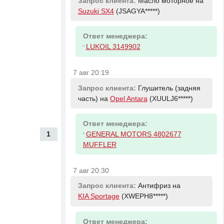
Запрос клиента:
Масло моторное на
Suzuki SX4
(JSAGYA*****)
Ответ менеджера:
-
LUKOIL 3149902
7 авг 20:19
Запрос клиента:
Глушитель (задняя
часть) на
Opel Antara
(XUULJ6*****)
Ответ менеджера:
-
1
GENERAL MOTORS 4802677
MUFFLER
7 авг 20:30
Запрос клиента:
Антифриз на
KIA Sportage
(XWEPH8*****)
Ответ менеджера: