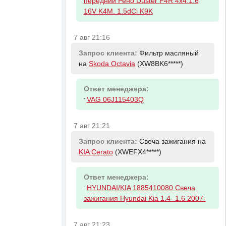
передний Рено Duster F4R 4x4.1.6
16V K4M. 1.5dCi K9K
7 авг 21:16
Запрос клиента:
Фильтр масляный
на
Skoda Octavia
(XW8BK6*****)
Ответ менеджера:
-
VAG 06J115403Q
7 авг 21:21
Запрос клиента:
Свеча зажигания на
KIA Cerato
(XWEFX4*****)
Ответ менеджера:
-
HYUNDAI/KIA 1885410080 Свеча
зажигания Hyundai Kia 1.4- 1.6 2007-
7 авг 21:23