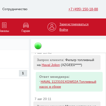
7 авг 19:12
Запрос клиента:
Амортизатор
+7 (495) 150-18-88
Сотрудничество
передний левый на
BMW 5
(WBAJF1*****)
Зарегистрироваться
Войти
Ответ менеджера:
Заказы
Гараж
-
BMW 31316866591
Амортизационная стойка Л Пд
7 авг 19:45
Запрос клиента:
Фильтр топливный
на
Haval Jolion
(XZGEE0*****)
1
Ответ менеджера:
-
HAVAL 1123101XGW02A Топливный
насос в сборе
7 авг 20:11