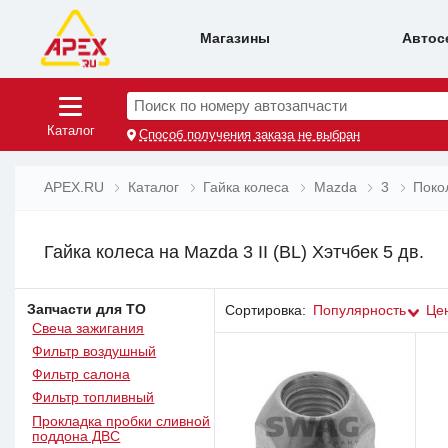
Магазины
Автос
Поиск по номеру автозапчасти
Каталог
Способ получения заказа не выбран
APEX.RU
Каталог
Гайка колеса
Mazda
3
Покол
Гайка колеса на Mazda 3 II (BL) Хэтчбек 5 дв.
Запчасти для ТО
Сортировка:
Популярность
Це
Свеча зажигания
Фильтр воздушный
Фильтр салона
Фильтр топливный
Прокладка пробки сливной
поддона ДВС