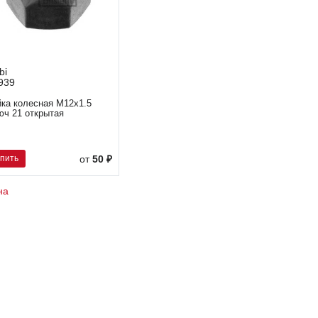
bi
939
йка колесная М12х1.5
юч 21 открытая
упить
от
50 ₽
на