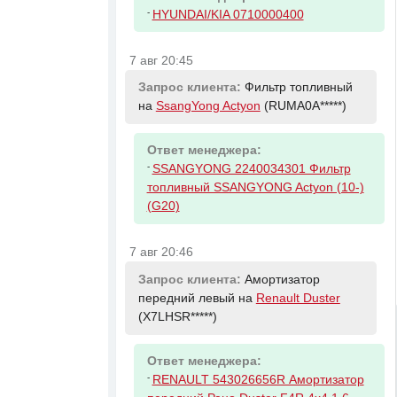
-
HYUNDAI/KIA 0710000400
7 авг 20:45
Запрос клиента:
Фильтр топливный
на
SsangYong Actyon
(RUMA0A*****)
Ответ менеджера:
-
SSANGYONG 2240034301 Фильтр
топливный SSANGYONG Actyon (10-)
(G20)
7 авг 20:46
Запрос клиента:
Амортизатор
передний левый на
Renault Duster
(X7LHSR*****)
Ответ менеджера:
-
RENAULT 543026656R Амортизатор