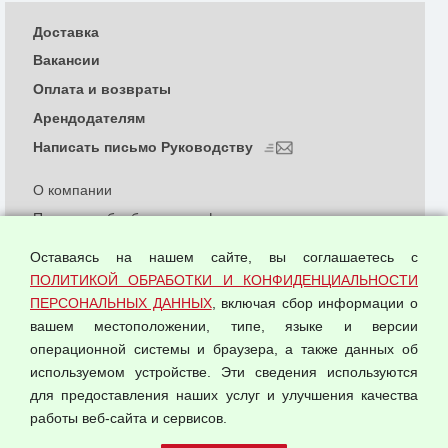
Доставка
Вакансии
Оплата и возвраты
Арендодателям
Написать письмо Руководству
О компании
Политика обработки и конфиденциальности
персональных данных
Оставаясь на нашем сайте, вы соглашаетесь с
Согласием на обработку персональных данных
ПОЛИТИКОЙ ОБРАБОТКИ И КОНФИДЕНЦИАЛЬНОСТИ
Оферта оптовой купли-продажи
ПЕРСОНАЛЬНЫХ ДАННЫХ
, включая сбор информации о
Публичная оферта
вашем местоположении, типе, языке и версии
операционной системы и браузера, а также данных об
используемом устройстве. Эти сведения используются
для предоставления наших услуг и улучшения качества
© 2026 ООО "Феникс"
работы веб-сайта и сервисов.
Все права защищены.