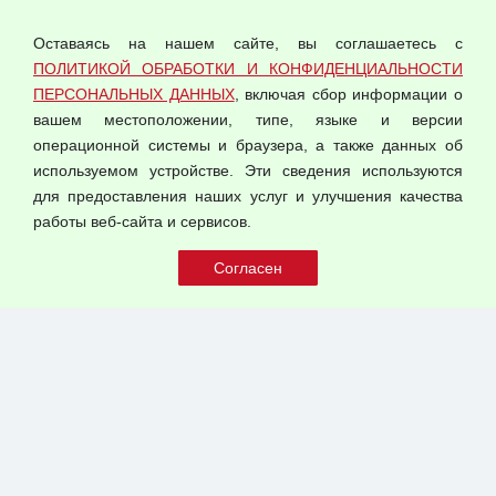
Политика обработки и конфиденциальности
персональных данных
Оставаясь на нашем сайте, вы соглашаетесь с
Согласием на обработку персональных данных
ПОЛИТИКОЙ ОБРАБОТКИ И КОНФИДЕНЦИАЛЬНОСТИ
Оферта оптовой купли-продажи
ПЕРСОНАЛЬНЫХ ДАННЫХ
, включая сбор информации о
Публичная оферта
вашем местоположении, типе, языке и версии
операционной системы и браузера, а также данных об
используемом устройстве. Эти сведения используются
для предоставления наших услуг и улучшения качества
© 2026 ООО "Феникс"
работы веб-сайта и сервисов.
Все права защищены.