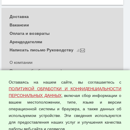
Доставка
Вакансии
Оплата и возвраты
Арендодателям
Написать письмо Руководству
О компании
Политика обработки и конфиденциальности
персональных данных
Оставаясь на нашем сайте, вы соглашаетесь с
Согласием на обработку персональных данных
ПОЛИТИКОЙ ОБРАБОТКИ И КОНФИДЕНЦИАЛЬНОСТИ
Оферта оптовой купли-продажи
ПЕРСОНАЛЬНЫХ ДАННЫХ
, включая сбор информации о
Публичная оферта
вашем местоположении, типе, языке и версии
операционной системы и браузера, а также данных об
используемом устройстве. Эти сведения используются
для предоставления наших услуг и улучшения качества
© 2026 ООО "Феникс"
работы веб-сайта и сервисов.