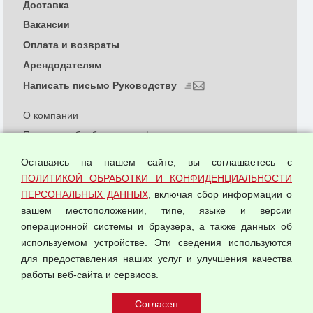
Доставка
Вакансии
Оплата и возвраты
Арендодателям
Написать письмо Руководству
О компании
Политика обработки и конфиденциальности
персональных данных
Оставаясь на нашем сайте, вы соглашаетесь с
Согласием на обработку персональных данных
ПОЛИТИКОЙ ОБРАБОТКИ И КОНФИДЕНЦИАЛЬНОСТИ
Оферта оптовой купли-продажи
ПЕРСОНАЛЬНЫХ ДАННЫХ
, включая сбор информации о
Публичная оферта
вашем местоположении, типе, языке и версии
операционной системы и браузера, а также данных об
используемом устройстве. Эти сведения используются
для предоставления наших услуг и улучшения качества
© 2026 ООО "Феникс"
работы веб-сайта и сервисов.
Все права защищены.