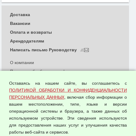
Доставка
Вакансии
Оплата и возвраты
Арендодателям
Написать письмо Руководству
О компании
Политика обработки и конфиденциальности
персональных данных
Оставаясь на нашем сайте, вы соглашаетесь с
Согласием на обработку персональных данных
ПОЛИТИКОЙ ОБРАБОТКИ И КОНФИДЕНЦИАЛЬНОСТИ
Оферта оптовой купли-продажи
ПЕРСОНАЛЬНЫХ ДАННЫХ
, включая сбор информации о
Публичная оферта
вашем местоположении, типе, языке и версии
операционной системы и браузера, а также данных об
используемом устройстве. Эти сведения используются
для предоставления наших услуг и улучшения качества
© 2026 ООО "Феникс"
работы веб-сайта и сервисов.