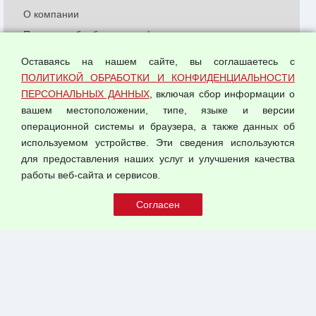
О компании
Политика обработки и конфиденциальности
персональных данных
Оставаясь на нашем сайте, вы соглашаетесь с
Согласием на обработку персональных данных
ПОЛИТИКОЙ ОБРАБОТКИ И КОНФИДЕНЦИАЛЬНОСТИ
Оферта оптовой купли-продажи
ПЕРСОНАЛЬНЫХ ДАННЫХ
, включая сбор информации о
Публичная оферта
вашем местоположении, типе, языке и версии
операционной системы и браузера, а также данных об
используемом устройстве. Эти сведения используются
для предоставления наших услуг и улучшения качества
© 2026 ООО "Феникс"
работы веб-сайта и сервисов.
Все права защищены.