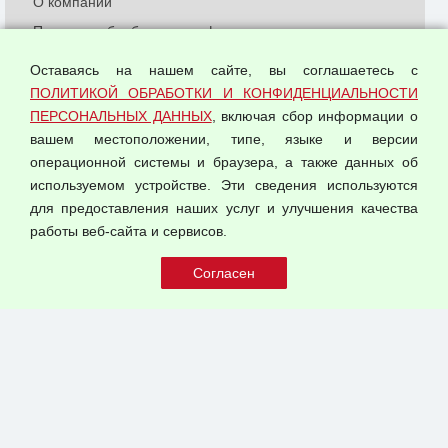
О компании
Политика обработки и конфиденциальности
персональных данных
Оставаясь на нашем сайте, вы соглашаетесь с
Согласием на обработку персональных данных
ПОЛИТИКОЙ ОБРАБОТКИ И КОНФИДЕНЦИАЛЬНОСТИ
Оферта оптовой купли-продажи
ПЕРСОНАЛЬНЫХ ДАННЫХ
, включая сбор информации о
Публичная оферта
вашем местоположении, типе, языке и версии
операционной системы и браузера, а также данных об
используемом устройстве. Эти сведения используются
для предоставления наших услуг и улучшения качества
© 2026 ООО "Феникс"
работы веб-сайта и сервисов.
Все права защищены.