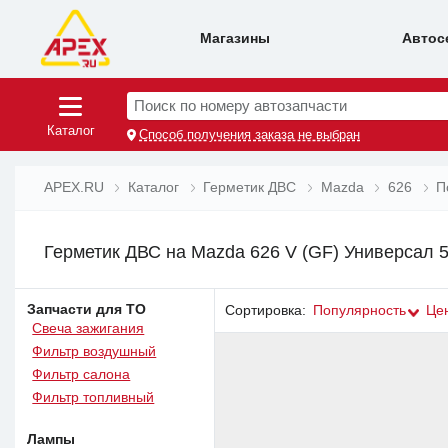
Магазины
Автос
Поиск по номеру автозапчасти
Каталог
Способ получения заказа не выбран
APEX.RU
Каталог
Герметик ДВС
Mazda
626
П
Герметик ДВС на Mazda 626 V (GF) Универсал 5
Запчасти для ТО
Сортировка:
Популярность
Це
Свеча зажигания
Фильтр воздушный
Фильтр салона
Фильтр топливный
Лампы