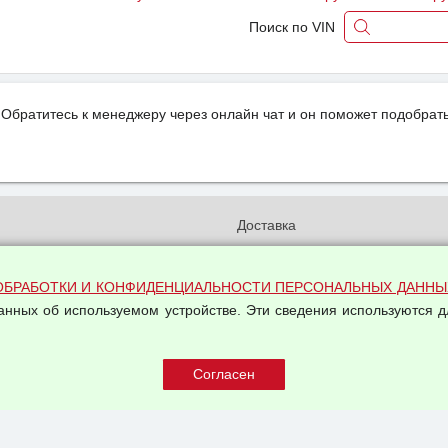
Поиск по VIN
Обратитесь к менеджеру через онлайн чат и он поможет подобрать
и
Доставка
бработки и конфиденциальности
Вакансии
ых данных
Оплата и возвраты
ОБРАБОТКИ И КОНФИДЕНЦИАЛЬНОСТИ ПЕРСОНАЛЬНЫХ ДАННЫ
на обработку персональных
данных об используемом устройстве. Эти сведения используются д
Арендодателям
Написать письмо Руководству
овой купли-продажи
оферта