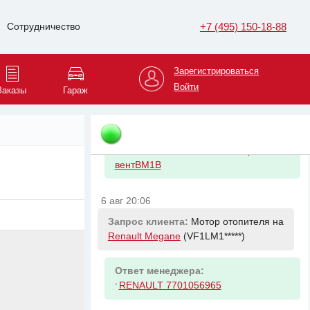
Ответ менеджера:
-
1-й вариант ( по VIN е определяется)
+7 (495) 150-18-88
Сотрудничество
-
2-й вариант ( по VIN е определяется)
6 авг 20:01
Зарегистрироваться
Запрос клиента:
Вентилятор на
Войти
Заказы
Гараж
Renault Megane
(VF1LM1*****)
Ответ менеджера:
-
RENAULT 7701071862 Мотор
вентBM1B
6 авг 20:06
Запрос клиента:
Мотор отопителя на
Renault Megane
(VF1LM1*****)
Ответ менеджера:
-
RENAULT 7701056965