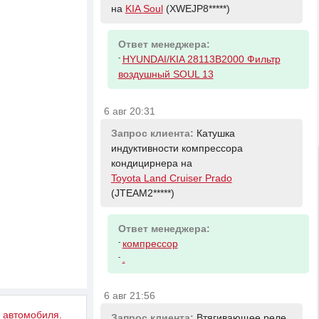
на
KIA Soul
(XWEJP8*****)
Ответ менеджера:
-
HYUNDAI/KIA 28113B2000 Фильтр
воздушный SOUL 13
6 авг 20:31
Запрос клиента:
Катушка
индуктивности компрессора
кондицирнера на
Toyota Land Cruiser Prado
(JTEAM2*****)
Ответ менеджера:
-
компрессор
-
.
6 авг 21:56
у автомобиля.
Запрос клиента:
Втягивающее реле