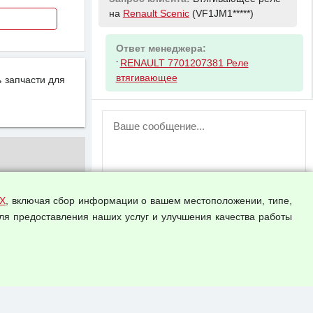
на
Renault Scenic
(VF1JM1*****)
Ответ менеджера:
-
RENAULT 7701207381 Реле
втягивающее
 запчасти для
ВНИМАНИЕ!
Возможность отправлять сообщения
для незарегистрированных
пользователей временно отключена!
Зарегистрируйтесь или войдите в свой
аккаунт.
Х
, включая сбор информации о вашем местоположении, типе,
ля предоставления наших услуг и улучшения качества работы
Прикрепить