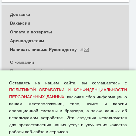
Доставка
Вакансии
Оплата и возвраты
Арендодателям
Написать письмо Руководству
О компании
Политика обработки и конфиденциальности
персональных данных
Оставаясь на нашем сайте, вы соглашаетесь с
Согласием на обработку персональных данных
ПОЛИТИКОЙ ОБРАБОТКИ И КОНФИДЕНЦИАЛЬНОСТИ
Оферта оптовой купли-продажи
ПЕРСОНАЛЬНЫХ ДАННЫХ
, включая сбор информации о
Публичная оферта
вашем местоположении, типе, языке и версии
операционной системы и браузера, а также данных об
используемом устройстве. Эти сведения используются
для предоставления наших услуг и улучшения качества
© 2026 ООО "Феникс"
работы веб-сайта и сервисов.