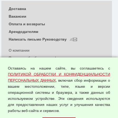
Доставка
Вакансии
Оплата и возвраты
Арендодателям
Написать письмо Руководству
О компании
Политика обработки и конфиденциальности
персональных данных
Оставаясь на нашем сайте, вы соглашаетесь с
Согласием на обработку персональных данных
ПОЛИТИКОЙ ОБРАБОТКИ И КОНФИДЕНЦИАЛЬНОСТИ
Оферта оптовой купли-продажи
ПЕРСОНАЛЬНЫХ ДАННЫХ
, включая сбор информации о
Публичная оферта
вашем местоположении, типе, языке и версии
операционной системы и браузера, а также данных об
используемом устройстве. Эти сведения используются
для предоставления наших услуг и улучшения качества
© 2026 ООО "Феникс"
работы веб-сайта и сервисов.
Все права защищены.