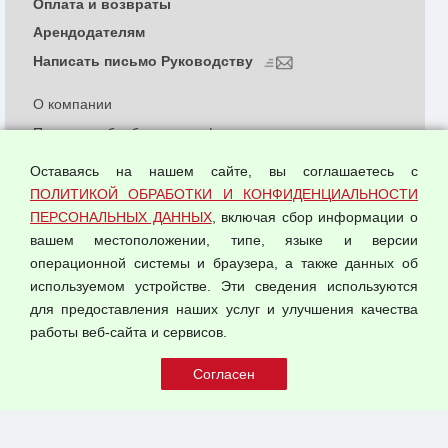
Оплата и возвраты
Арендодателям
Написать письмо Руководству
О компании
Политика обработки и конфиденциальности
персональных данных
Оставаясь на нашем сайте, вы соглашаетесь с
Согласием на обработку персональных данных
ПОЛИТИКОЙ ОБРАБОТКИ И КОНФИДЕНЦИАЛЬНОСТИ
Оферта оптовой купли-продажи
ПЕРСОНАЛЬНЫХ ДАННЫХ
, включая сбор информации о
Публичная оферта
вашем местоположении, типе, языке и версии
операционной системы и браузера, а также данных об
используемом устройстве. Эти сведения используются
для предоставления наших услуг и улучшения качества
© 2026 ООО "Феникс"
работы веб-сайта и сервисов.
Все права защищены.