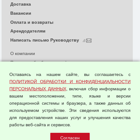
Доставка
Вакансии
Оплата и возвраты
Арендодателям
Написать письмо Руководству
О компании
Политика обработки и конфиденциальности
персональных данных
Оставаясь на нашем сайте, вы соглашаетесь с
Согласием на обработку персональных данных
ПОЛИТИКОЙ ОБРАБОТКИ И КОНФИДЕНЦИАЛЬНОСТИ
Оферта оптовой купли-продажи
ПЕРСОНАЛЬНЫХ ДАННЫХ
, включая сбор информации о
Публичная оферта
вашем местоположении, типе, языке и версии
операционной системы и браузера, а также данных об
используемом устройстве. Эти сведения используются
для предоставления наших услуг и улучшения качества
© 2026 ООО "Феникс"
работы веб-сайта и сервисов.
Все права защищены.