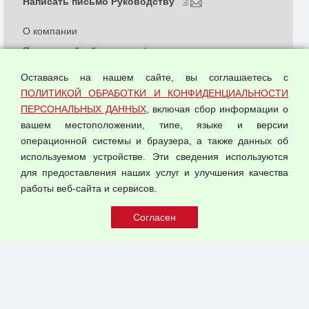
Написать письмо Руководству
О компании
Политика обработки и конфиденциальности
персональных данных
Оставаясь на нашем сайте, вы соглашаетесь с
Согласием на обработку персональных данных
ПОЛИТИКОЙ ОБРАБОТКИ И КОНФИДЕНЦИАЛЬНОСТИ
Оферта оптовой купли-продажи
ПЕРСОНАЛЬНЫХ ДАННЫХ
, включая сбор информации о
Публичная оферта
вашем местоположении, типе, языке и версии
операционной системы и браузера, а также данных об
используемом устройстве. Эти сведения используются
для предоставления наших услуг и улучшения качества
© 2026 ООО "Феникс"
работы веб-сайта и сервисов.
Все права защищены.