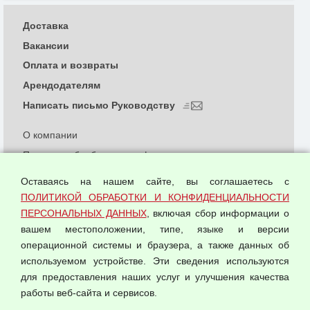
Доставка
Вакансии
Оплата и возвраты
Арендодателям
Написать письмо Руководству
О компании
Политика обработки и конфиденциальности
персональных данных
Оставаясь на нашем сайте, вы соглашаетесь с
Согласием на обработку персональных данных
ПОЛИТИКОЙ ОБРАБОТКИ И КОНФИДЕНЦИАЛЬНОСТИ
Оферта оптовой купли-продажи
ПЕРСОНАЛЬНЫХ ДАННЫХ
, включая сбор информации о
Публичная оферта
вашем местоположении, типе, языке и версии
операционной системы и браузера, а также данных об
используемом устройстве. Эти сведения используются
для предоставления наших услуг и улучшения качества
© 2026 ООО "Феникс"
работы веб-сайта и сервисов.
Все права защищены.