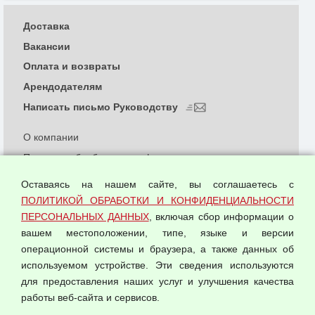
Доставка
Вакансии
Оплата и возвраты
Арендодателям
Написать письмо Руководству
О компании
Политика обработки и конфиденциальности
персональных данных
Оставаясь на нашем сайте, вы соглашаетесь с
Согласием на обработку персональных данных
ПОЛИТИКОЙ ОБРАБОТКИ И КОНФИДЕНЦИАЛЬНОСТИ
Оферта оптовой купли-продажи
ПЕРСОНАЛЬНЫХ ДАННЫХ
, включая сбор информации о
Публичная оферта
вашем местоположении, типе, языке и версии
операционной системы и браузера, а также данных об
используемом устройстве. Эти сведения используются
для предоставления наших услуг и улучшения качества
© 2026 ООО "Феникс"
работы веб-сайта и сервисов.
Все права защищены.