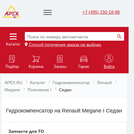
+7 (495) 150-18-88
Поиск по номеру автозапчасти
Каталог
Способ получения заказа не выбран
Подбор
Корзина
Заказы
Гараж
Войти
APEX.RU
Каталог
Гидрокомпенсатор
Renault
Megane
Поколение I
Седан
Гидрокомпенсатор на Renault Megane I Седан
Запчасти для ТО