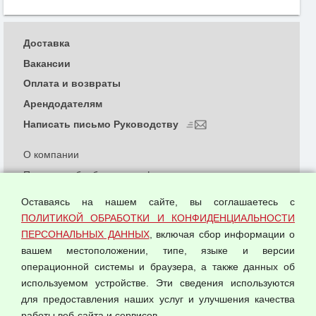
Доставка
Вакансии
Оплата и возвраты
Арендодателям
Написать письмо Руководству
О компании
Политика обработки и конфиденциальности
персональных данных
Оставаясь на нашем сайте, вы соглашаетесь с
Согласием на обработку персональных данных
ПОЛИТИКОЙ ОБРАБОТКИ И КОНФИДЕНЦИАЛЬНОСТИ
Оферта оптовой купли-продажи
ПЕРСОНАЛЬНЫХ ДАННЫХ
, включая сбор информации о
Публичная оферта
вашем местоположении, типе, языке и версии
операционной системы и браузера, а также данных об
используемом устройстве. Эти сведения используются
для предоставления наших услуг и улучшения качества
© 2026 ООО "Феникс"
работы веб-сайта и сервисов.