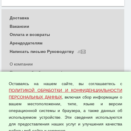
Доставка
Вакансии
Оплата и возвраты
Арендодателям
Написать письмо Руководству
О компании
Политика обработки и конфиденциальности
персональных данных
Оставаясь на нашем сайте, вы соглашаетесь с
Согласием на обработку персональных данных
ПОЛИТИКОЙ ОБРАБОТКИ И КОНФИДЕНЦИАЛЬНОСТИ
Оферта оптовой купли-продажи
ПЕРСОНАЛЬНЫХ ДАННЫХ
, включая сбор информации о
Публичная оферта
вашем местоположении, типе, языке и версии
операционной системы и браузера, а также данных об
используемом устройстве. Эти сведения используются
для предоставления наших услуг и улучшения качества
© 2026 ООО "Феникс"
работы веб-сайта и сервисов.