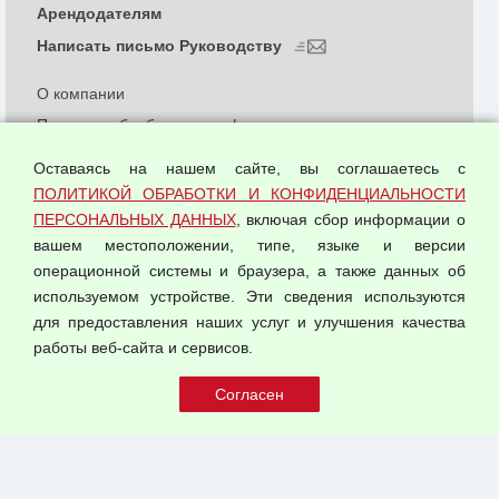
Арендодателям
Написать письмо Руководству
О компании
Политика обработки и конфиденциальности
персональных данных
Оставаясь на нашем сайте, вы соглашаетесь с
Согласием на обработку персональных данных
ПОЛИТИКОЙ ОБРАБОТКИ И КОНФИДЕНЦИАЛЬНОСТИ
Оферта оптовой купли-продажи
ПЕРСОНАЛЬНЫХ ДАННЫХ
, включая сбор информации о
Публичная оферта
вашем местоположении, типе, языке и версии
операционной системы и браузера, а также данных об
используемом устройстве. Эти сведения используются
для предоставления наших услуг и улучшения качества
© 2026 ООО "Феникс"
работы веб-сайта и сервисов.
Все права защищены.