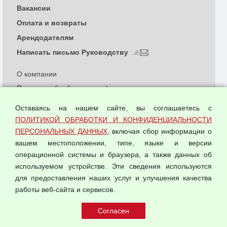
Вакансии
Оплата и возвраты
Арендодателям
Написать письмо Руководству
О компании
Политика обработки и конфиденциальности
персональных данных
Оставаясь на нашем сайте, вы соглашаетесь с
Согласием на обработку персональных данных
ПОЛИТИКОЙ ОБРАБОТКИ И КОНФИДЕНЦИАЛЬНОСТИ
Оферта оптовой купли-продажи
ПЕРСОНАЛЬНЫХ ДАННЫХ
, включая сбор информации о
Публичная оферта
вашем местоположении, типе, языке и версии
операционной системы и браузера, а также данных об
используемом устройстве. Эти сведения используются
для предоставления наших услуг и улучшения качества
© 2026 ООО "Феникс"
работы веб-сайта и сервисов.
Все права защищены.