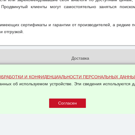
 Продвинутый клиенты могут самостоятельно заняться поиск
 имеющих сертификаты и гарантии от производителей, а редкие 
и отгрузкой.
и
Доставка
бработки и конфиденциальности
Вакансии
ых данных
Оплата и возвраты
ОБРАБОТКИ И КОНФИДЕНЦИАЛЬНОСТИ ПЕРСОНАЛЬНЫХ ДАННЫ
на обработку персональных
данных об используемом устройстве. Эти сведения используются д
Арендодателям
Написать письмо Руководству
овой купли-продажи
оферта