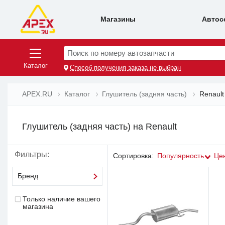
Магазины
Автос
Поиск по номеру автозапчасти
Каталог
Способ получения заказа не выбран
APEX.RU
Каталог
Глушитель (задняя часть)
Renault
Глушитель (задняя часть) на Renault
Фильтры:
Сортировка:
Популярность
Це
Бренд
Только наличие вашего
магазина