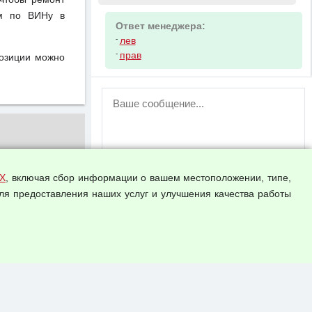
ом по ВИНу в
Ответ менеджера:
-
лев
-
прав
позиции можно
ВНИМАНИЕ!
Возможность отправлять сообщения
для незарегистрированных
пользователей временно отключена!
Зарегистрируйтесь или войдите в свой
аккаунт.
Х
, включая сбор информации о вашем местоположении, типе,
ля предоставления наших услуг и улучшения качества работы
Прикрепить