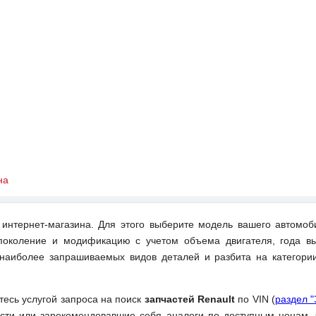
на
интернет-магазина. Для этого выберите модель вашего автомоб
поколение и модификацию с учетом объема двигателя, года вы
 наиболее запрашиваемых видов деталей и разбита на категори
йтесь услугой запроса на поиск
запчастей Renault
по VIN (
раздел 
ти или зарекомендовавшие себя аналоги по доступным ценам, 