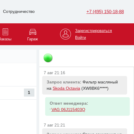
7 авг 20:46
Запрос клиента:
Амортизатор
+7 (495) 150-18-88
Сотрудничество
передний левый на
Renault Duster
(X7LHSR*****)
Зарегистрироваться
Войти
Ответ менеджера:
Заказы
Гараж
-
RENAULT 543026656R Амортизатор
передний Рено Duster F4R 4x4.1.6
16V K4M. 1.5dCi K9K
7 авг 21:16
Запрос клиента:
Фильтр масляный
на
Skoda Octavia
(XW8BK6*****)
1
Ответ менеджера:
-
VAG 06J115403Q
7 авг 21:21