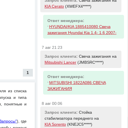
Запрос клиента:
Свеча зажигания на
KIA Cerato
(XWEFX4*****)
Ответ менеджера:
-
HYUNDAI/KIA 1885410080 Свеча
зажигания Hyundai Kia 1.4- 1.6 2007-
7 авг 21:23
Запрос клиента:
Свеча зажигания на
Mitsubishi Lancer
(JMBSRC*****)
1
Ответ менеджера:
-
MITSUBISHI 1822A086 СВЕЧА
ЗАЖИГАНИЯ
иля из списка
пуска и типа
8 авг 00:06
и, понятные и
Запрос клиента:
Стойка
стабилизатора переднего на
"Запросы"
), где
KIA Sorento
(KNEJC5*****)
чтобы ремонт