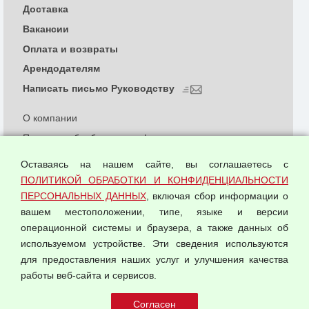
Доставка
Вакансии
Оплата и возвраты
Арендодателям
Написать письмо Руководству
О компании
Политика обработки и конфиденциальности
персональных данных
Оставаясь на нашем сайте, вы соглашаетесь с
Согласием на обработку персональных данных
ПОЛИТИКОЙ ОБРАБОТКИ И КОНФИДЕНЦИАЛЬНОСТИ
Оферта оптовой купли-продажи
ПЕРСОНАЛЬНЫХ ДАННЫХ
, включая сбор информации о
Публичная оферта
вашем местоположении, типе, языке и версии
операционной системы и браузера, а также данных об
используемом устройстве. Эти сведения используются
для предоставления наших услуг и улучшения качества
© 2026 ООО "Феникс"
работы веб-сайта и сервисов.
Все права защищены.