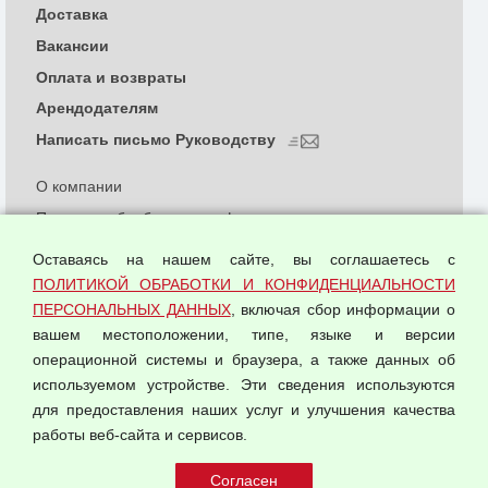
Доставка
Вакансии
Оплата и возвраты
Арендодателям
Написать письмо Руководству
О компании
Политика обработки и конфиденциальности
персональных данных
Оставаясь на нашем сайте, вы соглашаетесь с
Согласием на обработку персональных данных
ПОЛИТИКОЙ ОБРАБОТКИ И КОНФИДЕНЦИАЛЬНОСТИ
Оферта оптовой купли-продажи
ПЕРСОНАЛЬНЫХ ДАННЫХ
, включая сбор информации о
Публичная оферта
вашем местоположении, типе, языке и версии
операционной системы и браузера, а также данных об
используемом устройстве. Эти сведения используются
для предоставления наших услуг и улучшения качества
© 2026 ООО "Феникс"
работы веб-сайта и сервисов.
Все права защищены.