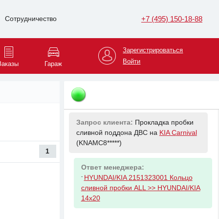
8 авг 11:09
Запрос клиента:
Передние
+7 (495) 150-18-88
Сотрудничество
тормозные диски на
Volkswagen Tiguan
(XW8ZZZ*****)
Зарегистрироваться
Ответ менеджера:
Войти
Заказы
Гараж
-
VAG 5Q0615301F Диск тормозной
передний
8 авг 11:17
Запрос клиента:
Прокладка пробки
сливной поддона ДВС на
KIA Carnival
(KNAMC8*****)
1
Ответ менеджера:
-
HYUNDAI/KIA 2151323001 Кольцо
сливной пробки ALL >> HYUNDAI/KIA
14x20