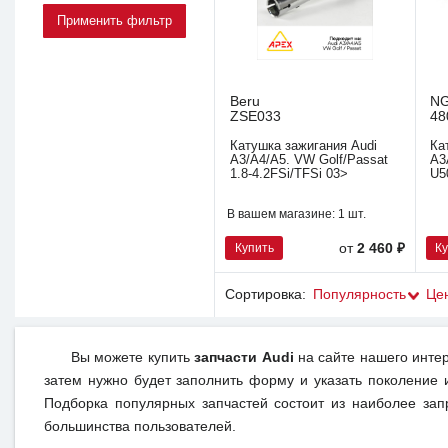
Beru
N
ZSE033
48
Катушка зажигания Audi
Ка
A3/A4/A5. VW Golf/Passat
A3
1.8-4.2FSi/TFSi 03>
U5
В вашем магазине:
1 шт.
Купить
К
от
2 460 ₽
Сортировка:
Популярность
Це
Вы можете купить
запчасти Audi
на сайте нашего интер
затем нужно будет заполнить форму и указать поколение 
Подборка популярных запчастей состоит из наиболее зап
большинства пользователей.