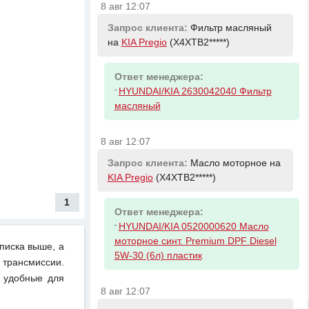
8 авг 12:07
Запрос клиента:
Фильтр масляный
на
KIA Pregio
(X4XTB2*****)
Ответ менеджера:
-
HYUNDAI/KIA 2630042040 Фильтр
масляный
8 авг 12:07
Запрос клиента:
Масло моторное на
KIA Pregio
(X4XTB2*****)
1
Ответ менеджера:
-
HYUNDAI/KIA 0520000620 Масло
моторное синт. Premium DPF Diesel
писка выше, а
5W-30 (6л) пластик
 трансмиссии.
и удобные для
8 авг 12:07