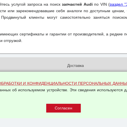
уйтесь услугой запроса на поиск
запчастей Audi
по VIN (
раздел "
ти или зарекомендовавшие себя аналоги по доступным ценам, 
 Продвинутый клиенты могут самостоятельно заняться поиск
 имеющих сертификаты и гарантии от производителей, а редкие 
и отгрузкой.
и
Доставка
бработки и конфиденциальности
Вакансии
ых данных
Оплата и возвраты
ОБРАБОТКИ И КОНФИДЕНЦИАЛЬНОСТИ ПЕРСОНАЛЬНЫХ ДАННЫ
на обработку персональных
данных об используемом устройстве. Эти сведения используются д
Арендодателям
Написать письмо Руководству
овой купли-продажи
оферта