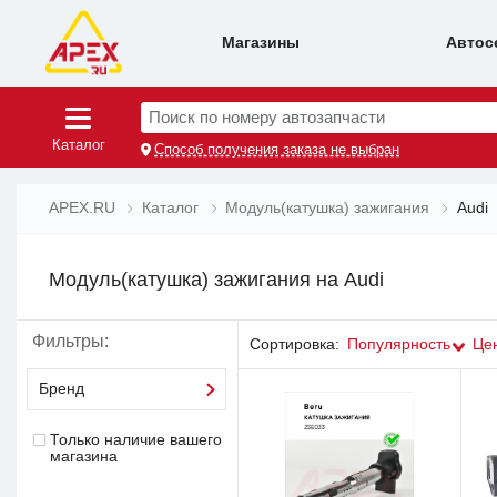
Магазины
Автос
Поиск по номеру автозапчасти
Каталог
Способ получения заказа не выбран
APEX.RU
Каталог
Модуль(катушка) зажигания
Audi
Модуль(катушка) зажигания на Audi
Фильтры:
Сортировка:
Популярность
Це
Бренд
Только наличие вашего
магазина