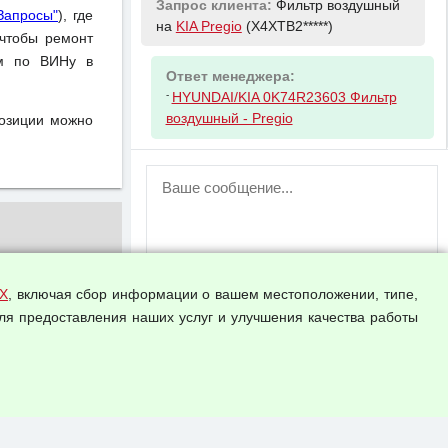
Запрос клиента:
Фильтр воздушный
Запросы"
), где
на
KIA Pregio
(X4XTB2*****)
чтобы ремонт
ом по ВИНу в
Ответ менеджера:
-
HYUNDAI/KIA 0K74R23603 Фильтр
воздушный - Pregio
позиции можно
ВНИМАНИЕ!
Возможность отправлять сообщения
для незарегистрированных
пользователей временно отключена!
Зарегистрируйтесь или войдите в свой
аккаунт.
Х
, включая сбор информации о вашем местоположении, типе,
ля предоставления наших услуг и улучшения качества работы
Прикрепить